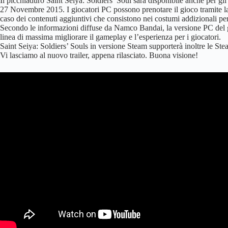
Il picchiaduro Saint Seiya: Soldiers’ Soul sarà disponibile anche per g
27 Novembre 2015. I giocatori PC possono prenotare il gioco tramite 
caso dei contenuti aggiuntivi che consistono nei costumi addizionali p
Secondo le informazioni diffuse da Namco Bandai, la versione PC del 
linea di massima migliorare il gameplay e l’esperienza per i giocatori.
Saint Seiya: Soldiers’ Souls in versione Steam supporterà inoltre le St
Vi lasciamo al nuovo trailer, appena rilasciato. Buona visione!