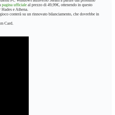
li utenti PC Windows attraverso Steam a partire dal prossimo
la
pagina ufficiale
al prezzo di 49,99€, ottenendo in questo
er Hades e Athena.
gioco conterà su un rinnovato bilanciamento, che dovrebbe in
eam Card.