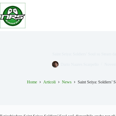
Salta
al
contenuto
Saint Seiya: Soldiers’ Soul su Steam 
Dario Naares Scarpello
Novemb
Home
Articoli
News
Saint Seiya: Soldiers’