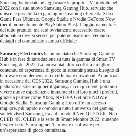
Samsung ha iniziato ad aggiornare le proprie TV prodotte nel
2022 con il suo nuovo Samsung Gaming Hub, servizio che
unisce le possibilità di gaming in streaming offerte da Xbox
Game Pass Ultimate, Google Stadia e Nvidia GeForce Now
(per il momento niente PlayStation Plus). L’aggiornamento è
del tutto gratuito, ma sarà ovviamente necessario essere
abbonati ai diversi servizi per poterne usufruire. Vediamo i
dettagli nel comunicato stampa ufficiale:
Samsung Electronics
ha annunciato che Samsung Gaming
Hub è in fase di introduzione su tutta la gamma di Smart TV
Samsung del 2022. La nuova piattaforma offrirà i migliori
contenuti ed esperienze di gioco in streaming senza bisogno di
hardware complementari o di effettuare download. Annunciata
in occasione del CES 2022, Samsung Gaming Hub è una
piattaforma streaming per il gaming, in cui gli utenti potranno
vivere nuove esperienze e immergersi nei loro giochi preferiti,
grazie a partner come Xbox, NVIDIA GeForce NOW e
Google Stadia. Samsung Gaming Hub offre un accesso
migliore, più rapido e comodo a tutto l’universo del gaming
sui televisori Samsung, tra cui i modelli Neo QLED 8K, Neo
QLED 4K, QLED e la serie di Smart Monitor 2022, riunendo
l’expertise di Samsung nell’hardware e software per
un’esperienza di gioco ottimizzata.