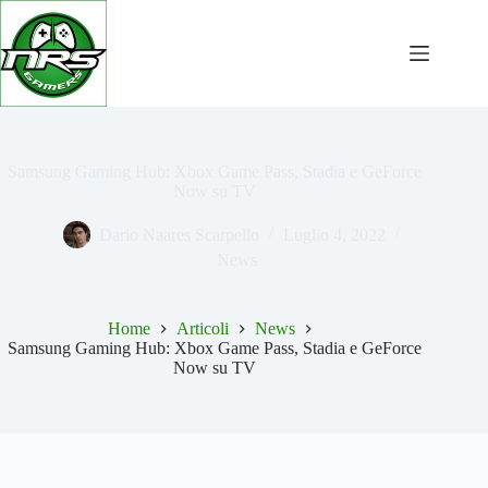
Salta
al
contenuto
Samsung Gaming Hub: Xbox Game Pass, Stadia e GeForce
Now su TV
Dario Naares Scarpello
Luglio 4, 2022
News
Home
Articoli
News
Samsung Gaming Hub: Xbox Game Pass, Stadia e GeForce
Now su TV