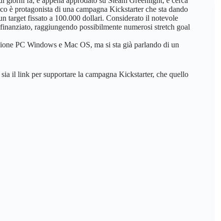
 di giorni fa, è appena approdato su Steam Greenlight, e cerca
gioco è protagonista di una campagna Kickstarter che sta dando
un target fissato a 100.000 dollari.
Considerato il notevole
rà finanziato, raggiungendo possibilmente numerosi stretch goal
rsione PC Windows e Mac OS, ma si sta già parlando di un
 sia il link per supportare la campagna Kickstarter, che quello