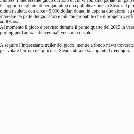
Shiness, l’interessante gioco di ruolo di cui vi abbiamo parlato un paio
il supporto degli utenti per garantirsi una pubblicazione su Steam. Il 
ottimi risultati, con circa 45.000 dollari donati in appena due giorni, su 
interesse da parte dei giocatori è più che probabile che il progetto ver
addizionali.
Al momento il gioco è previsto durante il primo quarto del 2015 in ve
porting per Linux e di eventuali versioni console.
A seguire l’interessante trailer del gioco, mentre a fondo news troverete
per votare l’arrivo del gioco su Steam, attraverso appunto Greenlight.