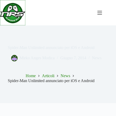
Salta
al
contenuto
Spider-Man Unlimited annunciato per iOS e Android
Mirko Anges Modica
Giugno 7, 2014
News
Home
Articoli
News
Spider-Man Unlimited annunciato per iOS e Android