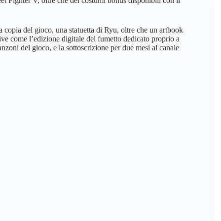
t Fighter V, oltre che dei costumi bonus disponibili con il
a copia del gioco, una statuetta di Ryu, oltre che un artbook
ive come l’edizione digitale del fumetto dedicato proprio a
anzoni del gioco, e la sottoscrizione per due mesi al canale