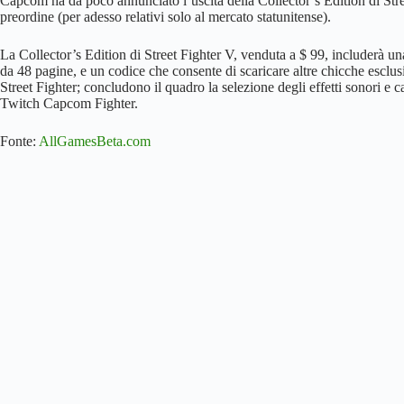
Capcom ha da poco annunciato l’uscita della Collector’s Edition di Stree
preordine (per adesso relativi solo al mercato statunitense).
La Collector’s Edition di Street Fighter V, venduta a $ 99, includerà un
da 48 pagine, e un codice che consente di scaricare altre chicche esclus
Street Fighter; concludono il quadro la selezione degli effetti sonori e c
Twitch Capcom Fighter.
Fonte:
AllGamesBeta.com