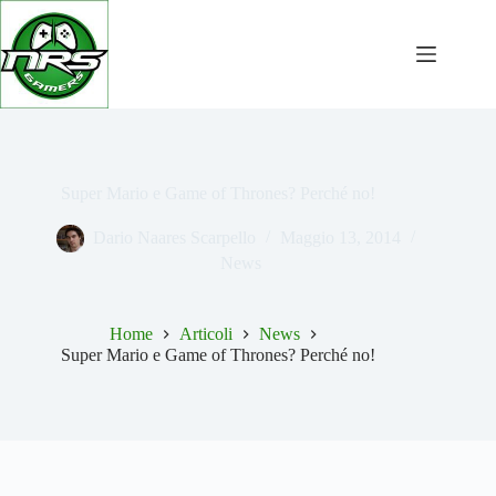
Salta
al
contenuto
Super Mario e Game of Thrones? Perché no!
Dario Naares Scarpello
Maggio 13, 2014
News
Home
Articoli
News
Super Mario e Game of Thrones? Perché no!