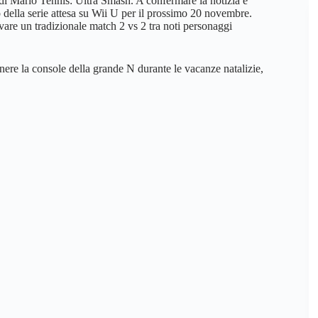
a di Mario Tennis: Ultra Smash. A confermare la notizia è
o della serie attesa su Wii U per il prossimo 20 novembre.
vare un tradizionale match 2 vs 2 tra noti personaggi
nere la console della grande N durante le vacanze natalizie,