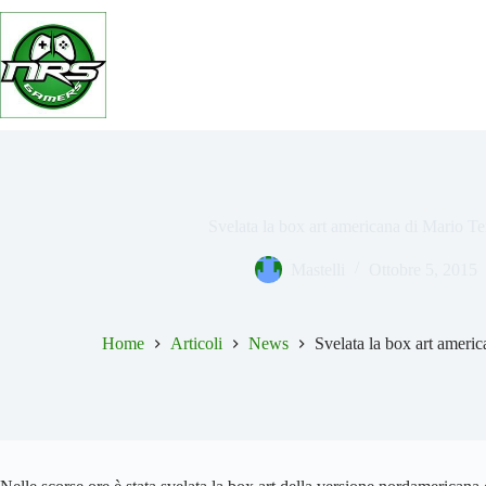
Salta
al
contenuto
Svelata la box art americana di Mario T
Mastelli
Ottobre 5, 2015
Home
Articoli
News
Svelata la box art ameri