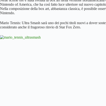
Nelle scorse ore è stata svelata la box art della versione nordamerican
Nintendo of America, che ha così fatto luce ulteriore sul nuovo capitol
Nella composizione della box art, abbastanza classica, è possibile osser
Nintendo.
Mario Tennis: Ultra Smash sarà uno dei pochi titoli nuovi a dover soste
considerato anche il fragoroso rinvio di Star Fox Zero.