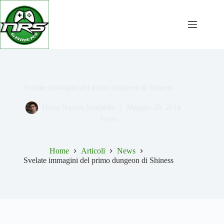
Salta
al
contenuto
Svelate immagini del primo dungeon di Shiness
Dario Naares Scarpello
Maggio 29, 2014
News
Home
Articoli
News
Svelate immagini del primo dungeon di Shiness