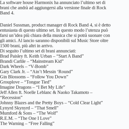
La software house Harmonix ha annunciato l’ultimo set di
brani che andrà ad aggiungersi alla versione finale di Rock
Band 4.
Daniel Sussman, product manager di Rock Band 4, si è detto
entusiasta di questo ultimo set. In questo modo l’utenza può
farsi un’idea più chiara della musica che si potrà suonare con
gli amici. Al lancio saranno disponibili sul Music Store oltre
1500 brani, più altri in arrivo.
Di seguito l’ultimo set di brani annunciati:
Brad Paisley ft. Keith Urban – “Start A Band”
Brandi Carlile – “Mainstream Kid”
Dark Wheels – “V-Bomb”
Gary Clark Jr. – “Ain’t Messin ‘Round”
Gin Blossoms – “Follow You Down”
Grouplove – “Tongue Tied”
Imagine Dragons – “I Bet My Life”
Jeff Allen ft. Noelle Leblanc & Naoko Takamoto –
“Recession”
Johnny Blazes and the Pretty Boys – “Cold Clear Light”
Lynyrd Skynyrd – “That Smell”
Mumford & Sons – “The Wolf”
R.E.M. – “The One I Love”
The Warning – “Free Falling”