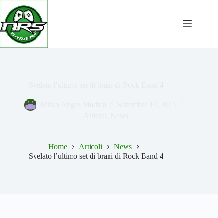
Salta
al
contenuto
Svelato l’ultimo set di brani di Rock Band 4
Mirko Anges Modica
Settembre 14, 2015
Articoli
,
News
Home
Articoli
News
Svelato l’ultimo set di brani di Rock Band 4