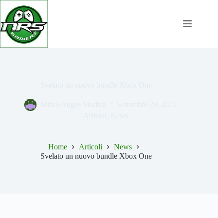
Salta
al
contenuto
Svelato un nuovo bundle Xbox One
Mirko Anges Modica
Settembre 29, 2015
Articoli
,
News
Home
Articoli
News
Svelato un nuovo bundle Xbox One