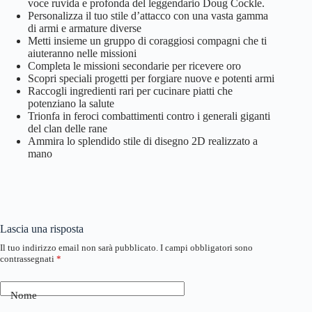
voce ruvida e profonda del leggendario Doug Cockle.
Personalizza il tuo stile d’attacco con una vasta gamma
di armi e armature diverse
Metti insieme un gruppo di coraggiosi compagni che ti
aiuteranno nelle missioni
Completa le missioni secondarie per ricevere oro
Scopri speciali progetti per forgiare nuove e potenti armi
Raccogli ingredienti rari per cucinare piatti che
potenziano la salute
Trionfa in feroci combattimenti contro i generali giganti
del clan delle rane
Ammira lo splendido stile di disegno 2D realizzato a
mano
Lascia una risposta
Il tuo indirizzo email non sarà pubblicato.
I campi obbligatori sono
contrassegnati
*
Nome