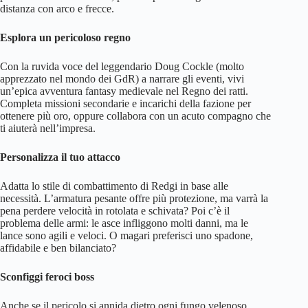
distanza con arco e frecce.
Esplora un pericoloso regno
Con la ruvida voce del leggendario Doug Cockle (molto
apprezzato nel mondo dei GdR) a narrare gli eventi, vivi
un’epica avventura fantasy medievale nel Regno dei ratti.
Completa missioni secondarie e incarichi della fazione per
ottenere più oro, oppure collabora con un acuto compagno che
ti aiuterà nell’impresa.
Personalizza il tuo attacco
Adatta lo stile di combattimento di Redgi in base alle
necessità. L’armatura pesante offre più protezione, ma varrà la
pena perdere velocità in rotolata e schivata? Poi c’è il
problema delle armi: le asce infliggono molti danni, ma le
lance sono agili e veloci. O magari preferisci uno spadone,
affidabile e ben bilanciato?
Sconfiggi feroci boss
Anche se il pericolo si annida dietro ogni fungo velenoso,