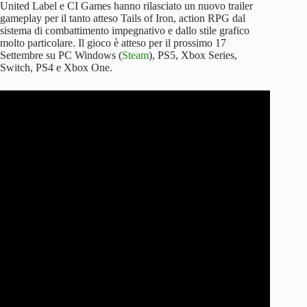
United Label e CI Games hanno rilasciato un nuovo trailer
gameplay per il tanto atteso Tails of Iron, action RPG dal
sistema di combattimento impegnativo e dallo stile grafico
molto particolare. Il gioco è atteso per il prossimo 17
Settembre su PC Windows (
Steam
), PS5, Xbox Series,
Switch, PS4 e Xbox One.