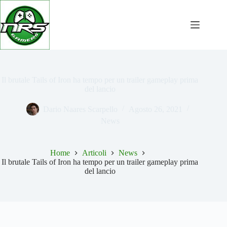
Salta
al
contenuto
Il brutale Tails of Iron ha tempo per un trailer gameplay prima
del lancio
Dario Naares Scarpello
Agosto 26, 2021
News
Home
Articoli
News
Il brutale Tails of Iron ha tempo per un trailer gameplay prima
del lancio