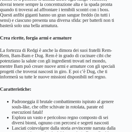
dovrai tenere sempre la concentrazione alta e la spada pronta
quando ti troverai ad affrontare i temibili scontri con i boss.
Questi anfibi giganti hanno un gran sangue freddo (in tutti i
sensi) e ciascuno presenta una diversa sfida: per batterli non ti
basterà solo una bella armatura.
Crea ricette, forgia armi e armature
La fortezza di Redgi è anche la dimora dei suoi fratelli Rem-
Rem, Bam-Bam e Dug. Rem è in grado di cucinare cibi che
potenziano la salute con gli ingredienti trovati nel mondo,
mentre Bam può creare nuove armi e armature con gli speciali
progetti che troverai nascosti in giro. E poi c’è Dug, che ti
informerà su tutte le nuove missioni disponibili nel regno.
Caratteristiche:
Padroneggia il brutale combattimento ispirato al genere
souls-like, che offre schivate in rotolata, parate ed
esecuzioni fatali!
Esplora un vasto e pericoloso regno composto di sei
diversi biomi, ognuno con percorsi e segreti nascosti
Lasciati coinvolgere dalla storia avvincente narrata dalla