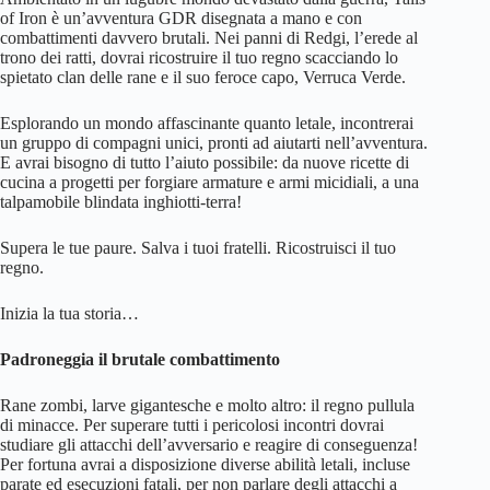
of Iron è un’avventura GDR disegnata a mano e con
combattimenti davvero brutali. Nei panni di Redgi, l’erede al
trono dei ratti, dovrai ricostruire il tuo regno scacciando lo
spietato clan delle rane e il suo feroce capo, Verruca Verde.
Esplorando un mondo affascinante quanto letale, incontrerai
un gruppo di compagni unici, pronti ad aiutarti nell’avventura.
E avrai bisogno di tutto l’aiuto possibile: da nuove ricette di
cucina a progetti per forgiare armature e armi micidiali, a una
talpamobile blindata inghiotti-terra!
Supera le tue paure. Salva i tuoi fratelli. Ricostruisci il tuo
regno.
Inizia la tua storia…
Padroneggia il brutale combattimento
Rane zombi, larve gigantesche e molto altro: il regno pullula
di minacce. Per superare tutti i pericolosi incontri dovrai
studiare gli attacchi dell’avversario e reagire di conseguenza!
Per fortuna avrai a disposizione diverse abilità letali, incluse
parate ed esecuzioni fatali, per non parlare degli attacchi a