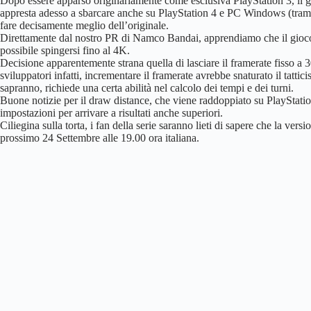
Dopo essere apparso originariamente come esclusiva PlayStation 3, il gi
appresta adesso a sbarcare anche su PlayStation 4 e PC Windows (trami
fare decisamente meglio dell’originale.
Direttamente dal nostro PR di Namco Bandai, apprendiamo che il gioco
possibile spingersi fino al 4K.
Decisione apparentemente strana quella di lasciare il framerate fisso a 3
sviluppatori infatti, incrementare il framerate avrebbe snaturato il tatt
sapranno, richiede una certa abilità nel calcolo dei tempi e dei turni.
Buone notizie per il draw distance, che viene raddoppiato su PlayStatio
impostazioni per arrivare a risultati anche superiori.
Ciliegina sulla torta, i fan della serie saranno lieti di sapere che la ver
prossimo 24 Settembre alle 19.00 ora italiana.