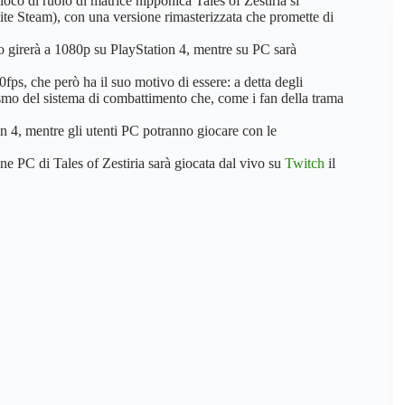
oco di ruolo di matrice nipponica Tales of Zestiria si
te Steam), con una versione rimasterizzata che promette di
 girerà a 1080p su PlayStation 4, mentre su PC sarà
0fps, che però ha il suo motivo di essere: a detta degli
icismo del sistema di combattimento che, come i fan della trama
n 4, mentre gli utenti PC potranno giocare con le
sione PC di Tales of Zestiria sarà giocata dal vivo su
Twitch
il