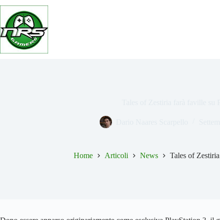
Salta
al
contenuto
Tales of Zestiria farà faville su
Dario Naares Scarpello
Settem
Home
Articoli
News
Tales of Zestiri