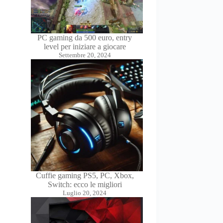
PC gaming da 500 euro, entry
level per iniziare a giocare
Settembre 20, 2024
Cuffie gaming PS5, PC, Xbox,
Switch: ecco le migliori
Luglio 20, 2024