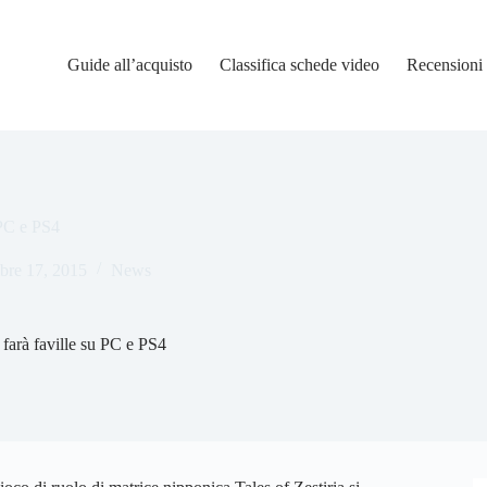
Guide all’acquisto
Classifica schede video
Recensioni
 PC e PS4
bre 17, 2015
News
a farà faville su PC e PS4