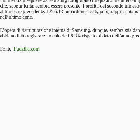
I numeri fatti segnare da Samsung fotografano un quadro in cui la com
che, seppur lenta, sembra essere presente. I profitti del secondo trimest
al trimestre precedente. I & 6,13 miliardi incassati, però, rappresentano 
nell’ultimo anno.
L’opera di ristrutturazione interna di Samsung, dunque, sembra stia dando
abbiano fatto registrare un calo dell’8.3% rispetto al dato dell’anno pre
Fonte:
Fudzilla.com