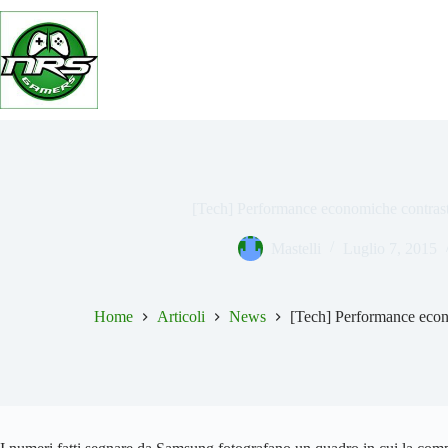
Salta
al
contenuto
[Tech] Performance economiche contras
Mastelli
Luglio 7, 2015
Home
Articoli
News
[Tech] Performance econ