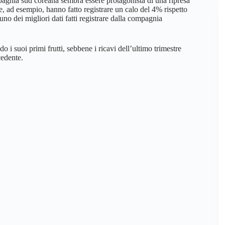
pagnia sud coreana sembra essere protagonista di una ripresa
re, ad esempio, hanno fatto registrare un calo del 4% rispetto
uno dei migliori dati fatti registrare dalla compagnia
 i suoi primi frutti, sebbene i ricavi dell’ultimo trimestre
cedente.