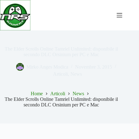
Salta
al
contenuto
The Elder Scrolls Online Tamriel Unlimited: disponibile il
secondo DLC Orsinium per PC e Mac
Mirko Anges Modica
Novembre 3, 2015
Articoli
,
News
Home
Articoli
News
The Elder Scrolls Online Tamriel Unlimited: disponibile il
secondo DLC Orsinium per PC e Mac