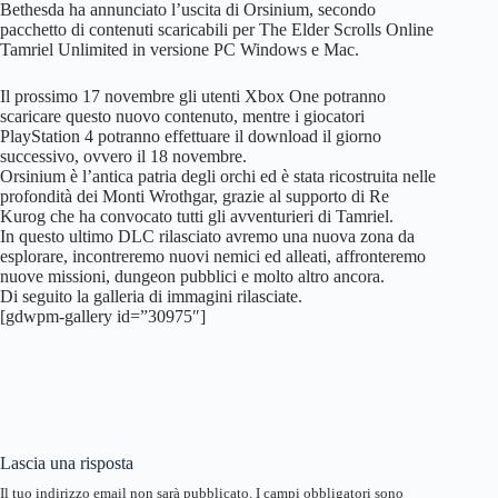
Bethesda ha annunciato l’uscita di Orsinium, secondo
pacchetto di contenuti scaricabili per The Elder Scrolls Online
Tamriel Unlimited in versione PC Windows e Mac.
Il prossimo 17 novembre gli utenti Xbox One potranno
scaricare questo nuovo contenuto, mentre i giocatori
PlayStation 4 potranno effettuare il download il giorno
successivo, ovvero il 18 novembre.
Orsinium è l’antica patria degli orchi ed è stata ricostruita nelle
profondità dei Monti Wrothgar, grazie al supporto di Re
Kurog che ha convocato tutti gli avventurieri di Tamriel.
In questo ultimo DLC rilasciato avremo una nuova zona da
esplorare, incontreremo nuovi nemici ed alleati, affronteremo
nuove missioni, dungeon pubblici e molto altro ancora.
Di seguito la galleria di immagini rilasciate.
[gdwpm-gallery id=”30975″]
Lascia una risposta
Il tuo indirizzo email non sarà pubblicato.
I campi obbligatori sono