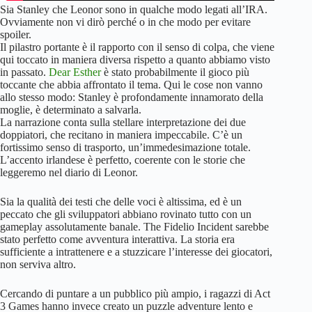
Sia Stanley che Leonor sono in qualche modo legati all’IRA.
Ovviamente non vi dirò perché o in che modo per evitare
spoiler.
Il pilastro portante è il rapporto con il senso di colpa, che viene
qui toccato in maniera diversa rispetto a quanto abbiamo visto
in passato.
Dear Esther
è stato probabilmente il gioco più
toccante che abbia affrontato il tema. Qui le cose non vanno
allo stesso modo: Stanley è profondamente innamorato della
moglie, è determinato a salvarla.
La narrazione conta sulla stellare interpretazione dei due
doppiatori, che recitano in maniera impeccabile. C’è un
fortissimo senso di trasporto, un’immedesimazione totale.
L’accento irlandese è perfetto, coerente con le storie che
leggeremo nel diario di Leonor.
Sia la qualità dei testi che delle voci è altissima, ed è un
peccato che gli sviluppatori abbiano rovinato tutto con un
gameplay assolutamente banale. The Fidelio Incident sarebbe
stato perfetto come avventura interattiva. La storia era
sufficiente a intrattenere e a stuzzicare l’interesse dei giocatori,
non serviva altro.
Cercando di puntare a un pubblico più ampio, i ragazzi di Act
3 Games hanno invece creato un puzzle adventure lento e