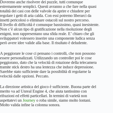
Dovremo anche risolvere dei puzzle, tutti comunque
estremamente semplici. Questi avranno a che fare nella quasi
totalità dei casi con delle valvole da aprire e chiudere per
regolare i getti di aria calda. Con essi potremo liberarci da
insetti pericolosi o eliminare ostacoli sul nostro percorso.
Il livello di difficoltà è comunque bassissimo, quasi inesistente.
Non c’è alcun tipo di gratificazione nella risoluzione degli
enigmi, non rappresentano una sfida reale. E’ chiaro che gli
sviluppatori volessero inserire una componente ludica senza
però avere idee valide alla base. Il risultato è deludente.
A peggiorare le cose ci pensano i controlli, che non possono
essere personalizzati. Utilizzando un controller poi le cose
peggiorano, dato che la velocità di rotazione della telecamera
tramite stick destro ha una lentezza che induce depressione.
Sarebbe stato sufficiente dare la possibilità di regolarne la
velocità dalle opzioni. Peccato.
La direzione artistica del gioco è sufficiente. Buona parte del
merito va ad Unreal Engine 4, che aiuta tantissimo con
rifrazioni ed effetti particellari. In termini di varietà non
aspettatevi un
Journey
o roba simile, siamo molto lontani.
Molto valida infine la colonna sonora.