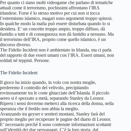
Per quanto ci siano molti videogame che parlano di tematiche
attuali come il terrorismo, pochissimi affrontano l’IRA
irlandese. Forse è lo stesso motivo per cui non si tocca
l’estremismo islamico, magari sono argomenti troppo spinosi.
In qualche modo la mafia può essere disturbata quando lo si
desidera. E’ un concetto troppo ampio, troppo diffuso, dà
fastidio a tutti e di conseguenza non dà fastidio a nessuno. Ma
il terrorismo dell’IRA, proprio come quello islamico, è un
discorso diverso.
The Fidelio Incident non è ambientato in Irlanda, ma ci parla
del rapporto di due esseri umani con l’IRA. Esseri umani, non
soldati né teppisti. Persone.
The Fidelio Incident
Il gioco ha inizio quando, in volo con nostra moglie,
perderemo il controllo del velivolo, precipitando
rovinosamente tra le coste ghiacciate dell’Islanda. Il piccolo
aereo si è spezzato a metà, separando Stanley da Leonor.
Ripresi i sensi dovremo metterci alla ricerca della donna, nella
speranza che il freddo non abbia la meglio.
Avanzando tra geyser e sentieri montani, Stanley farà del
proprio meglio per recuperare le pagine del diario di Leonor.
E’ necessario perché lì sono contenute informazioni scottanti
sull’identità dei due personaggi. C’è la loro storia, dal