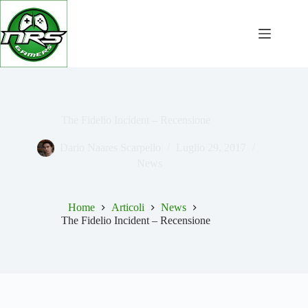
Salta
al
contenuto
The Fidelio Incident – Recensione
Dario Naares Scarpello
Luglio 29, 2017
News
Home
Articoli
News
The Fidelio Incident – Recensione