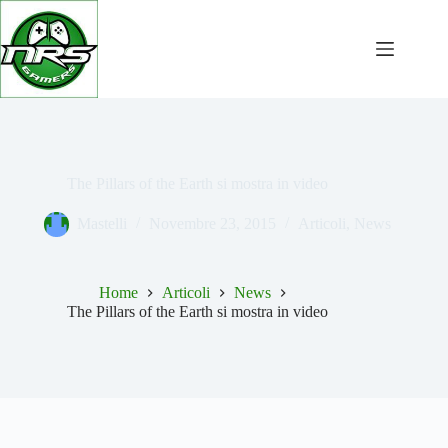
Salta
al
contenuto
The Pillars of the Earth si mostra in video
Mastelli
Novembre 23, 2015
Articoli
,
News
Home
Articoli
News
The Pillars of the Earth si mostra in video