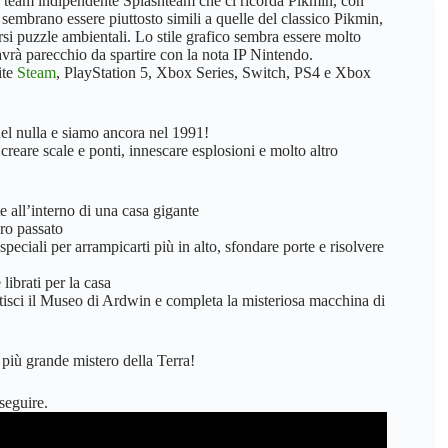
l team indipendente Splashteam che ci ricorda Pikmin, con
sembrano essere piuttosto simili a quelle del classico Pikmin,
ersi puzzle ambientali. Lo stile grafico sembra essere molto
rà parecchio da spartire con la nota IP Nintendo.
ite
Steam
, PlayStation 5, Xbox Series, Switch, PS4 e Xbox
 nel nulla e siamo ancora nel 1991!
r creare scale e ponti, innescare esplosioni e molto altro
te all’interno di una casa gigante
oro passato
 speciali per arrampicarti più in alto, sfondare porte e risolvere
librati per la casa
stisci il Museo di Ardwin e completa la misteriosa macchina di
l più grande mistero della Terra!
seguire.