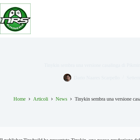
Salta
al
contenuto
Tinykin sembra una versione casalinga di Pikmin,
Dario Naares Scarpello
Settem
Home
Articoli
News
Tinykin sembra una versione casal