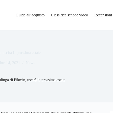
Guide all’acquisto
Classifica schede video
Recensioni
 uscirà la prossima estate
bre 14, 2021
News
inga di Pikmin, uscirà la prossima estate