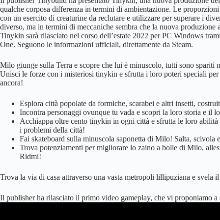
Il publisher Tinybuild ha presentato Tinykin, una nuova produzione de
qualche corposa differenza in termini di ambientazione. Le proporzioni 
con un esercito di creaturine da reclutare e utilizzare per superare i div
diverso, ma in termini di meccaniche sembra che la nuova produzione av
Tinykin sarà rilasciato nel corso dell’estate 2022 per PC Windows tram
One. Seguono le informazioni ufficiali, direttamente da Steam.
Milo giunge sulla Terra e scopre che lui è minuscolo, tutti sono spariti
Unisci le forze con i misteriosi tinykin e sfrutta i loro poteri speciali pe
ancora!
Esplora città popolate da formiche, scarabei e altri insetti, costrui
Incontra personaggi ovunque tu vada e scopri la loro storia e il l
Acchiappa oltre cento tinykin in ogni città e sfrutta le loro abilità
i problemi della città!
Fai skateboard sulla minuscola saponetta di Milo! Salta, scivola e 
Trova potenziamenti per migliorare lo zaino a bolle di Milo, alle
Ridmi!
Trova la via di casa attraverso una vasta metropoli lillipuziana e svela i
Il publisher ha rilasciato il primo video gameplay, che vi proponiamo a 