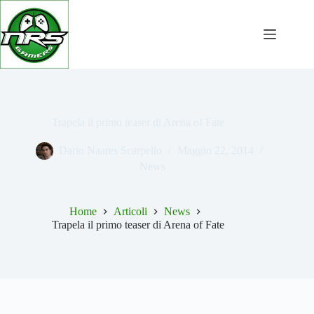
Salta
al
contenuto
Trapela il primo teaser di Arena of Fate
Dario Naares Scarpello
Maggio 22, 2014
News
Home
Articoli
News
Trapela il primo teaser di Arena of Fate