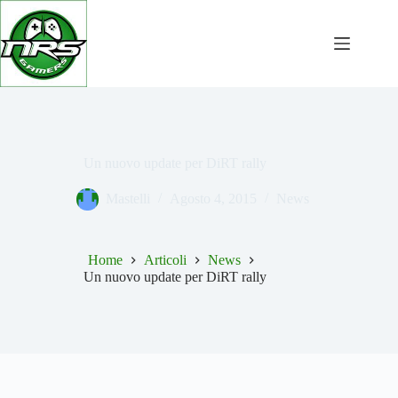
Salta
al
contenuto
Un nuovo update per DiRT rally
Mastelli
Agosto 4, 2015
News
Home
Articoli
News
Un nuovo update per DiRT rally