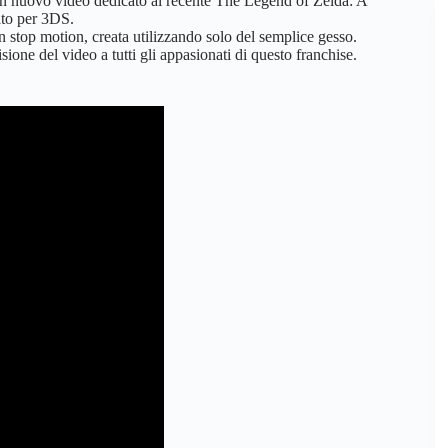
 nuovo video dedicato al recente The Legend of Zelda: A
ato per 3DS.
n stop motion, creata utilizzando solo del semplice gesso.
sione del video a tutti gli appasionati di questo franchise.