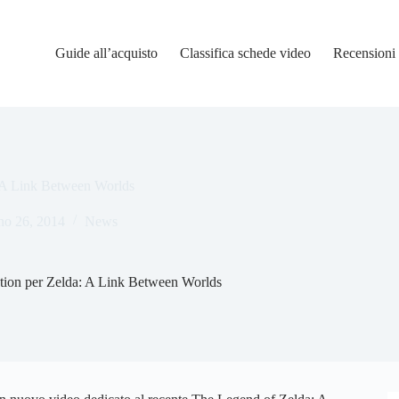
Guide all’acquisto
Classifica schede video
Recensioni
: A Link Between Worlds
no 26, 2014
News
otion per Zelda: A Link Between Worlds