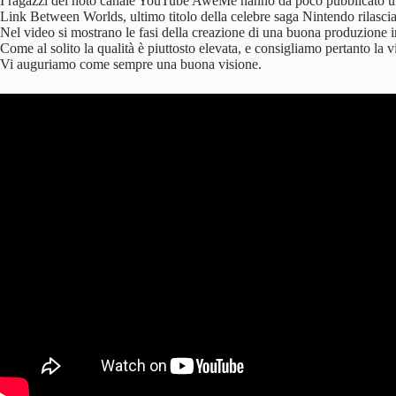
I ragazzi del noto canale YouTube AweMe hanno da poco pubblicato un
Link Between Worlds, ultimo titolo della celebre saga Nintendo rilasci
Nel video si mostrano le fasi della creazione di una buona produzione i
Come al solito la qualità è piuttosto elevata, e consigliamo pertanto la vi
Vi auguriamo come sempre una buona visione.