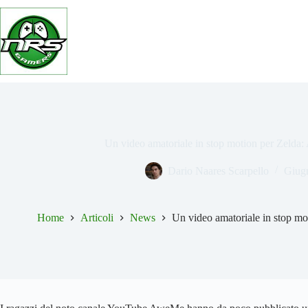
Salta
al
contenuto
Un video amatoriale in stop motion per Zelda
Dario Naares Scarpello
Giug
Home
Articoli
News
Un video amatoriale in stop m