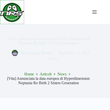
Salta
al
contenuto
[Vita] Annunciata la data europea di Hyperdimension
Neptunia Re Birth 2 Sisters Generation
Mirko Anges Modica
Novembre 22, 2014
News
Home
Articoli
News
[Vita] Annunciata la data europea di Hyperdimension
Neptunia Re Birth 2 Sisters Generation