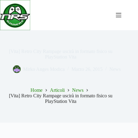
Salta
al
contenuto
[Vita] Retro City Rampage uscirà in formato fisico su
PlayStation Vita
Mirko Anges Modica
Marzo 26, 2015
News
Home
Articoli
News
[Vita] Retro City Rampage uscirà in formato fisico su
PlayStation Vita