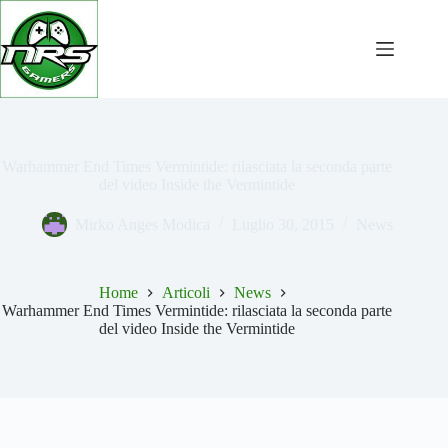
Salta
al
contenuto
Warhammer End Times Vermintide: rilasciata la seconda parte
del video Inside the Vermintide
Mirko Anges Modica
Luglio 30, 2015
News
Home
Articoli
News
Warhammer End Times Vermintide: rilasciata la seconda parte
del video Inside the Vermintide