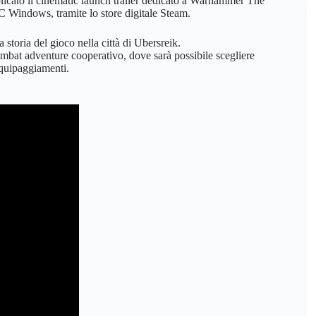
licato il cinematic launch trailer dedicato a Warhammer The
C Windows, tramite lo store digitale Steam.
a storia del gioco nella città di Ubersreik.
bat adventure cooperativo, dove sarà possibile scegliere
 equipaggiamenti.