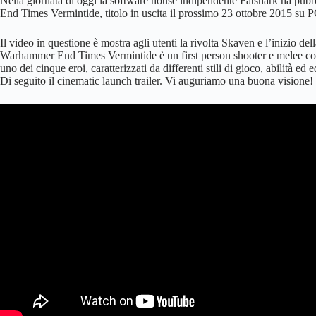
Nella giornata di oggi la software house indipendente Fatshark ha pubb
End Times Vermintide, titolo in uscita il prossimo 23 ottobre 2015 su P
Il video in questione è mostra agli utenti la rivolta Skaven e l’inizio dell
Warhammer End Times Vermintide è un first person shooter e melee com
uno dei cinque eroi, caratterizzati da differenti stili di gioco, abilità ed
Di seguito il cinematic launch trailer. Vi auguriamo una buona visione!