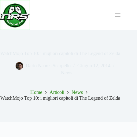
Salta
al
contenuto
WatchMojo Top 10: i migliori capitoli di The Legend of Zelda
Dario Naares Scarpello
Giugno 12, 2014
News
Home
Articoli
News
WatchMojo Top 10: i migliori capitoli di The Legend of Zelda