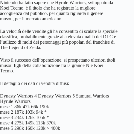
Nintendo ha fatto sapere che Hyrule Warriors, sviluppato da
Koei Tecmo, è il titolo che ha registrato la migliore
accoglienza dal pubblico, per quanto riguarda il genere
musou, per il mercato americano.
La velocità delle vendite gli ha consentito di scalare la speciale
classifica, probabilmente grazie alla elevata qualità dei DLC e
l’utilizzo di molti dei personaggi più popolari del franchise di
The Legend of Zelda.
Visto il successo dell’operazione, si prospettano ulteriori titoli
musou figli della collaborazione tra la grande N e Koei
Tecmo.
Il dettaglio dei dati di vendita diffusi:
Dynasty Warriors 4 Dynasty Warriors 5 Samurai Warriors
Hyrule Warriors
mese 1 86k 47k 66k 190k
mese 2 187k 103k 94k *
mese 3 234k 126k 105k *
mese 4 275k 149k 113k 370k
mese 5 298k 160k 120k > 400k