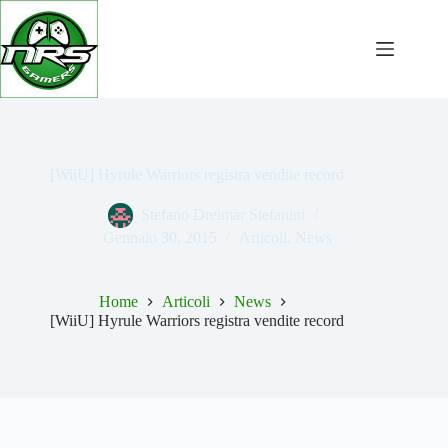
Salta
al
contenuto
[WiiU] Hyrule Warriors registra vendite record
Stefano Dreimar Stefanini
Gennaio 30, 2015
Articoli
,
News
Home
Articoli
News
[WiiU] Hyrule Warriors registra vendite record