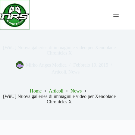
Salta
al
contenuto
[WiiU] Nuova galleriea di immagini e video per Xenoblade
Chronicles X
Mirko Anges Modica
Febbraio 19, 2015
Articoli
,
News
Home
Articoli
News
[WiiU] Nuova galleriea di immagini e video per Xenoblade
Chronicles X