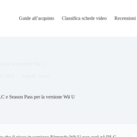
Guide all’acquisto
Classifica schede video
Recensioni
 per la versione Wii U
4, 2014
Articoli
,
News
C e Season Pass per la versione Wii U