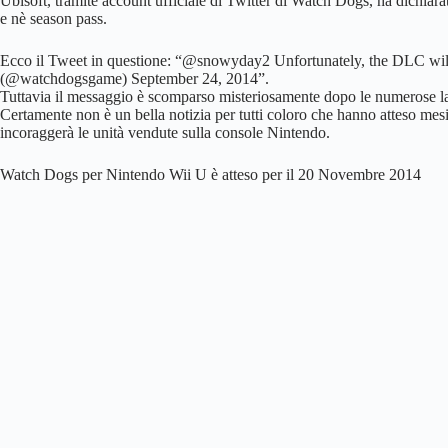
Ubisoft, tramite account ufficiale di Twitter di Watch Dogs, ha dichia
e nè season pass.
Ecco il Tweet in questione: “@snowyday2 Unfortunately, the DLC will
(@watchdogsgame) September 24, 2014”.
Tuttavia il messaggio è scomparso misteriosamente dopo le numerose lam
Certamente non è un bella notizia per tutti coloro che hanno atteso mesi
incoraggerà le unità vendute sulla console Nintendo.
Watch Dogs per Nintendo Wii U è atteso per il 20 Novembre 2014