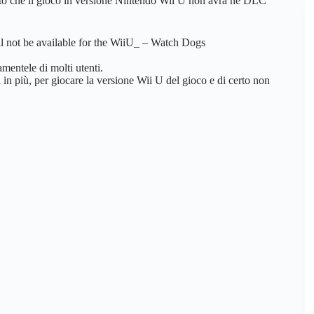
rato che il gioco in versione Nintendo Wii U non avrà nè DLC
 not be available for the WiiU_ – Watch Dogs
entele di molti utenti.
 in più, per giocare la versione Wii U del gioco e di certo non