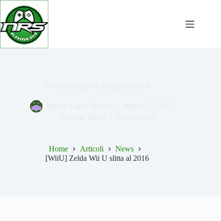
Salta
al
contenuto
[WiiU] Zelda Wii U slitta al 2016
Mirko Anges Modica
Marzo 27, 2015
Articoli
,
News
1 commento
Home
Articoli
News
[WiiU] Zelda Wii U slitta al 2016