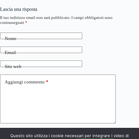
Lascia una risposta
Il tuo indirizzo email non sarà pubblicato.
I campi obbligatori sono
contrassegnati
*
Nome
Email
Sito web
Aggiungi commento
*
Questo sito utilizza i cookie necessari per integrare i video di
Invia commento