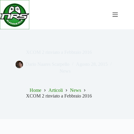
Salta
al
contenuto
XCOM 2 rinviato a Febbraio 2016
Dario Naares Scarpello
Agosto 28, 2015
News
Home
Articoli
News
XCOM 2 rinviato a Febbraio 2016