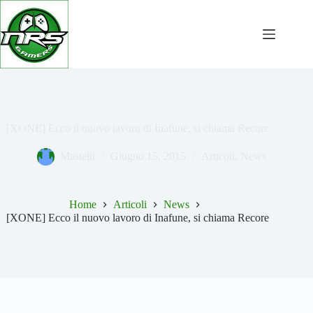
Salta
al
contenuto
[XONE] Ecco il nuovo lavoro di Inafune, si chiama Recore
Mastelli
Giugno 15, 2015
Articoli
,
News
Home
Articoli
News
[XONE] Ecco il nuovo lavoro di Inafune, si chiama Recore