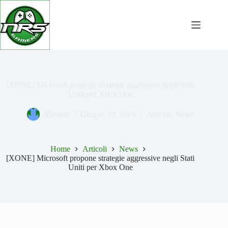
Salta
al
contenuto
[XONE] Microsoft propone strategie aggressive negli Stati
Uniti per Xbox One
Mastelli
Giugno 19, 2015
Articoli
,
News
Home
Articoli
News
[XONE] Microsoft propone strategie aggressive negli Stati
Uniti per Xbox One