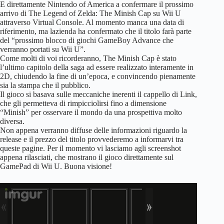
E direttamente Nintendo of America a confermare il prossimo
arrivo di The Legend of Zelda: The Minish Cap su Wii U
attraverso Virtual Console. Al momento manca una data di
riferimento, ma lazienda ha confermato che il titolo farà parte
del “prossimo blocco di giochi GameBoy Advance che
verranno portati su Wii U”.
Come molti di voi ricorderanno, The Minish Cap è stato
l’ultimo capitolo della saga ad essere realizzato interamente in
2D, chiudendo la fine di un’epoca, e convincendo pienamente
sia la stampa che il pubblico.
Il gioco si basava sulle meccaniche inerenti il cappello di Link,
che gli permetteva di rimpicciolirsi fino a dimensione
“Minish” per osservare il mondo da una prospettiva molto
diversa.
Non appena verranno diffuse delle informazioni riguardo la
release e il prezzo del titolo provvederemo a informarvi tra
queste pagine. Per il momento vi lasciamo agli screenshot
appena rilasciati, che mostrano il gioco direttamente sul
GamePad di Wii U. Buona visione!