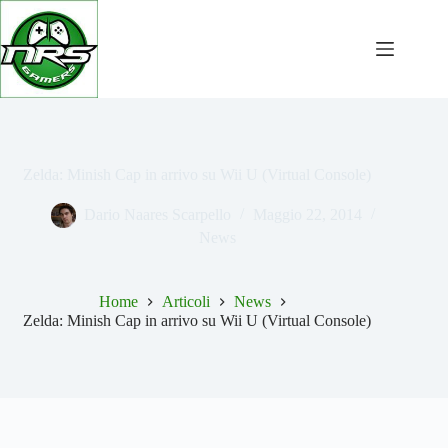
Salta
al
contenuto
Zelda: Minish Cap in arrivo su Wii U (Virtual Console)
Dario Naares Scarpello
Maggio 22, 2014
News
Home
Articoli
News
Zelda: Minish Cap in arrivo su Wii U (Virtual Console)