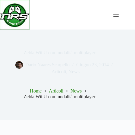
Salta
al
contenuto
Zelda Wii U con modalità multiplayer
Dario Naares Scarpello
Giugno 23, 2014
Articoli
,
News
Home
Articoli
News
Zelda Wii U con modalità multiplayer