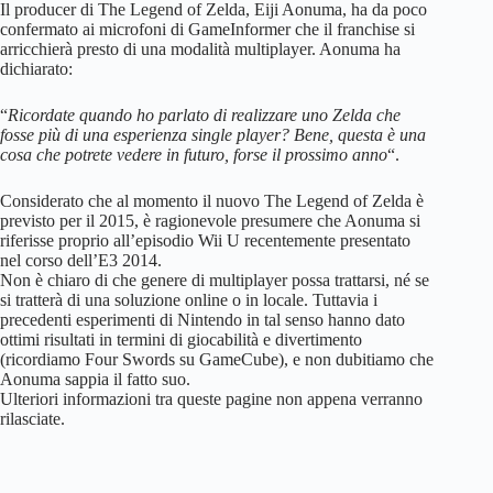
Il producer di The Legend of Zelda, Eiji Aonuma, ha da poco
confermato ai microfoni di GameInformer che il franchise si
arricchierà presto di una modalità multiplayer. Aonuma ha
dichiarato:
“
Ricordate quando ho parlato di realizzare uno Zelda che
fosse più di una esperienza single player? Bene, questa è una
cosa che potrete vedere in futuro, forse il prossimo anno
“.
Considerato che al momento il nuovo The Legend of Zelda è
previsto per il 2015, è ragionevole presumere che Aonuma si
riferisse proprio all’episodio Wii U recentemente presentato
nel corso dell’E3 2014.
Non è chiaro di che genere di multiplayer possa trattarsi, né se
si tratterà di una soluzione online o in locale. Tuttavia i
precedenti esperimenti di Nintendo in tal senso hanno dato
ottimi risultati in termini di giocabilità e divertimento
(ricordiamo Four Swords su GameCube), e non dubitiamo che
Aonuma sappia il fatto suo.
Ulteriori informazioni tra queste pagine non appena verranno
rilasciate.