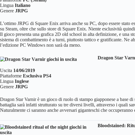
Lingua
Italiano
Genere
JRPG
L’ottimo JRPG di Square Enix arriva anche su PC, dopo essere stato es
su Steam, oltre che sullo store di Square Enix. Niente esclusività quin
Il gioco presenta una grafica 2D old school in alta definizione, e una st
sistema di combattimento è a turni, piuttosto tattico e gratificante. Ne
l’edizione PC Windows non sarà da meno.
Dragon Star Varn
Uscita
14/06/2019
Piattaforme
Esclusiva PS4
Lingua
Inglese
Genere
JRPG
Dragon Star Varnir è un gioco di ruolo di stampo giapponese a base di 
battaglia sarà infatti strutturato su tre diversi livelli, attraverso i quali 
Naturalmente ci saranno anche avversari giganteschi che occuperanno co
Bloodstained: Ritu