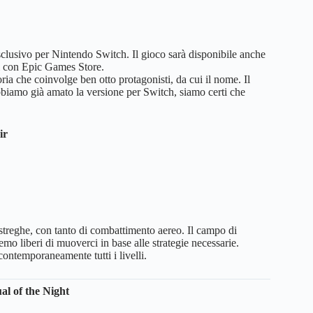
clusivo per Nintendo Switch. Il gioco sarà disponibile anche
di con Epic Games Store.
oria che coinvolge ben otto protagonisti, da cui il nome. Il
 abbiamo già amato la versione per Switch, siamo certi che
ir
streghe, con tanto di combattimento aereo. Il campo di
saremo liberi di muoverci in base alle strategie necessarie.
ntemporaneamente tutti i livelli.
al of the Night