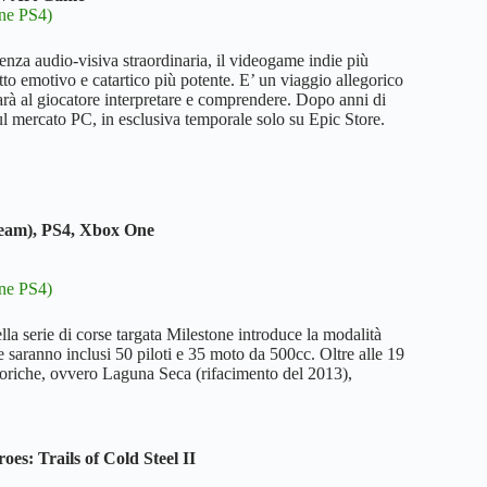
ne PS4)
enza audio-visiva straordinaria, il videogame indie più
atto emotivo e catartico più potente. E’ un viaggio allegorico
tarà al giocatore interpretare e comprendere. Dopo anni di
sul mercato PC, in esclusiva temporale solo su Epic Store.
eam), PS4, Xbox One
ne PS4)
lla serie di corse targata Milestone introduce la modalità
 saranno inclusi 50 piloti e 35 moto da 500cc. Oltre alle 19
storiche, ovvero Laguna Seca (rifacimento del 2013),
es: Trails of Cold Steel II