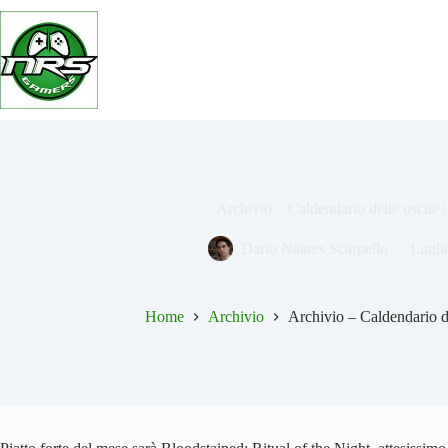
Salta
al
contenuto
Archivio – Caldendario delle uscite
Dario Naares Scarpello
Lugli
Home
Archivio
Archivio – Caldendario d