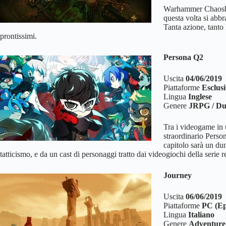
Warhammer Chaosban
questa volta si abbr
Tanta azione, tanto 
prontissimi.
Persona Q2
Uscita
04/06/2019
Piattaforme
Esclus
Lingua
Inglese
Genere
JRPG / Du
Tra i videogame in 
straordinario Perso
capitolo sarà un dun
tatticismo, e da un cast di personaggi tratto dai videogiochi della serie r
Journey
Uscita
06/06/2019
Piattaforme
PC (Ep
Lingua
Italiano
Genere
Adventure