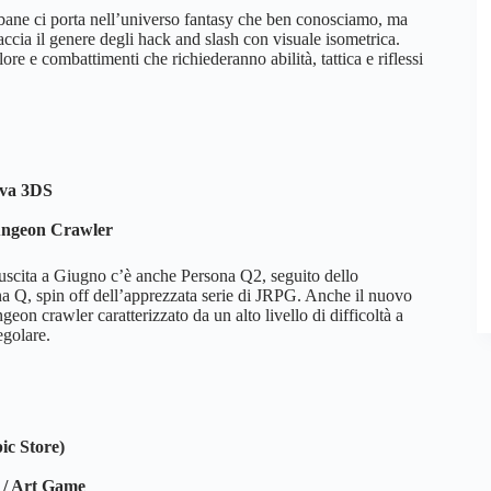
e ci porta nell’universo fantasy che ben conosciamo, ma
accia il genere degli hack and slash con visuale isometrica.
lore e combattimenti che richiederanno abilità, tattica e riflessi
iva 3DS
ngeon Crawler
uscita a Giugno c’è anche Persona Q2, seguito dello
na Q, spin off dell’apprezzata serie di JRPG. Anche il nuovo
geon crawler caratterizzato da un alto livello di difficoltà a
egolare.
ic Store)
 / Art Game