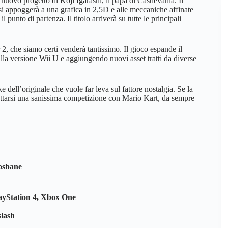
 nuovo progetto di Koji Igarashi, il papà di Castlevania. Il
 si appoggerà a una grafica in 2,5D e alle meccaniche affinate
punto di partenza. Il titolo arriverà su tutte le principali
 che siamo certi venderà tantissimo. Il gioco espande il
dalla versione Wii U e aggiungendo nuovi asset tratti da diverse
ell’originale che vuole far leva sul fattore nostalgia. Se la
spettarsi una sanissima competizione con Mario Kart, da sempre
sbane
ayStation 4, Xbox One
lash