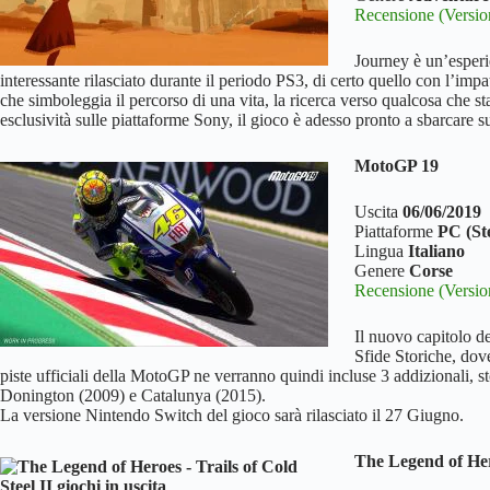
Recensione (Versio
Journey è un’esperi
interessante rilasciato durante il periodo PS3, di certo quello con l’imp
che simboleggia il percorso di una vita, la ricerca verso qualcosa che s
esclusività sulle piattaforme Sony, il gioco è adesso pronto a sbarcare 
MotoGP 19
Uscita
06/06/2019
Piattaforme
PC (St
Lingua
Italiano
Genere
Corse
Recensione (Versio
Il nuovo capitolo de
Sfide Storiche, dove
piste ufficiali della MotoGP ne verranno quindi incluse 3 addizionali, 
Donington (2009) e Catalunya (2015).
La versione Nintendo Switch del gioco sarà rilasciato il 27 Giugno.
The Legend of Hero