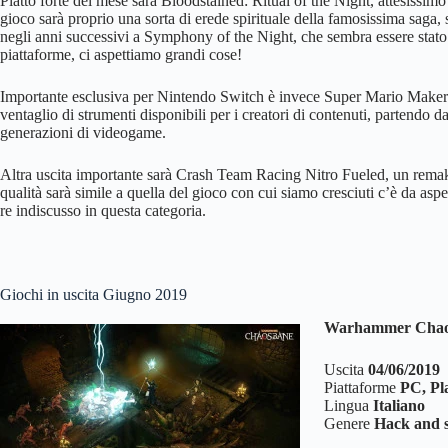
Piatto forte del mese sarà Bloodstained: Ritual of the Night, attesissimo
gioco sarà proprio una sorta di erede spirituale della famosissima saga,
negli anni successivi a Symphony of the Night, che sembra essere stato il 
piattaforme, ci aspettiamo grandi cose!
Importante esclusiva per Nintendo Switch è invece Super Mario Maker 2,
ventaglio di strumenti disponibili per i creatori di contenuti, partendo 
generazioni di videogame.
Altra uscita importante sarà Crash Team Racing Nitro Fueled, un remake d
qualità sarà simile a quella del gioco con cui siamo cresciuti c’è da a
re indiscusso in questa categoria.
Giochi in uscita Giugno 2019
Warhammer Chao
Uscita
04/06/2019
Piattaforme
PC, Pl
Lingua
Italiano
Genere
Hack and s