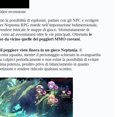
ideo recensione
mo la possibilità di esplorare, parlare con gli NPC e svolgere
uper Neptunia RPG risiede nell’impostazione bidimensionale,
rendere intricate le mappe di gioco. Sfortunatamente di
 certo ad avventurarsi oltre le vie principali. Oltretutto
le
ano da vicino quelle dei peggiori MMO coreani
.
il peggiore visto finora in un gioco Neptunia
. Il
nostra squadra, mentre il personaggio schierato in avanguardia
a a colpirci periodicamente e non esiste la possibilità di evitare
sima potenza, peraltro privo di bilanciamento in quanto
tizione e rendere ridicolo qualsiasi scontro.