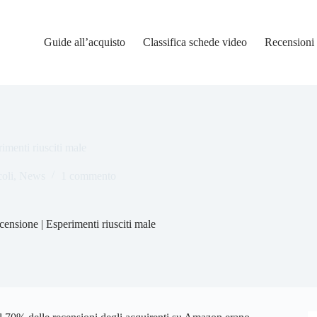
Guide all’acquisto
Classifica schede video
Recensioni
menti riusciti male
coli
,
News
1 commento
nsione | Esperimenti riusciti male