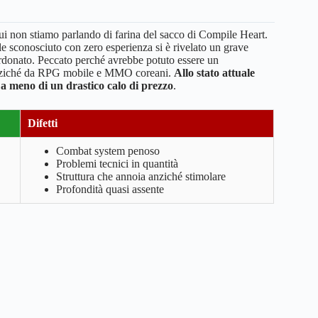
i non stiamo parlando di farina del sacco di Compile Heart.
ale sconosciuto con zero esperienza si è rivelato un grave
perdonato. Peccato perché avrebbe potuto essere un
di anziché da RPG mobile e MMO coreani.
Allo stato attuale
 a meno di un drastico calo di prezzo
.
Difetti
Combat system penoso
Problemi tecnici in quantità
Struttura che annoia anziché stimolare
Profondità quasi assente