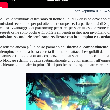
Super Neptunia RPG – V
A livello strutturale ci troviamo di fronte a un RPG classico dove abbia
missioni secondarie per poi ottenere ricompense. La particolarità di S
che si avvantaggia del platforming per dare spessore all’esplorazione e 
segreti ce ne sono pochi e gli oggetti rinvenuti in giro non invogliano di
missioni secondarie sembrano realizzate con lo stampino e ricord
Andiamo ancora più in basso parlando del
sistema di combattimento, 
riempimento di una barra decreta il numero di attacchi eseguibili dalla 
stabilisce la tipologia di attacco, senza limiti di sorta. Il nemico si limit
o bloccare i danni. Si tratta sostanzialmente di button mashing all’enne
schierando un healer in prima fila si può benissimo spammare cure a ripe