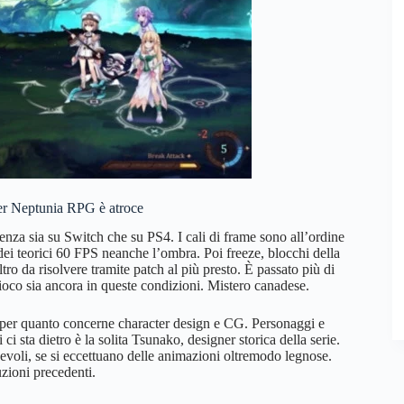
per Neptunia RPG è atroce
za sia su Switch che su PS4. I cali di frame sono all’ordine
 dei teorici 60 FPS neanche l’ombra. Poi freeze, blocchi della
ltro da risolvere tramite patch al più presto. È passato più di
ioco sia ancora in queste condizioni. Mistero canadese.
o per quanto concerne character design e CG. Personaggi e
ci sta dietro è la solita Tsunako, designer storica della serie.
devoli, se si eccettuano delle animazioni oltremodo legnose.
zioni precedenti.