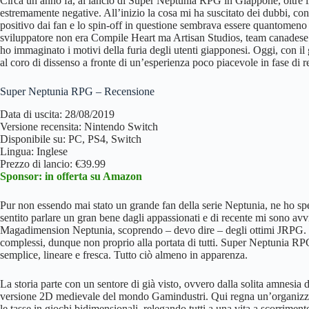
Circa un anno fa, al lancio di Super Neptunia RPG in Giappone, oltre 
estremamente negative. All’inizio la cosa mi ha suscitato dei dubbi, co
positivo dai fan e lo spin-off in questione sembrava essere quantomeno or
sviluppatore non era Compile Heart ma Artisan Studios, team canadese 
ho immaginato i motivi della furia degli utenti giapponesi. Oggi, con i
al coro di dissenso a fronte di un’esperienza poco piacevole in fase di 
Super Neptunia RPG – Recensione
Data di uscita: 28/08/2019
Versione recensita: Nintendo Switch
Disponibile su: PC, PS4, Switch
Lingua: Inglese
Prezzo di lancio: €39.99
Sponsor: in offerta su Amazon
Pur non essendo mai stato un grande fan della serie Neptunia, ne ho sp
sentito parlare un gran bene dagli appassionati e di recente mi sono avv
Magadimension Neptunia, scoprendo – devo dire – degli ottimi JRPG. Sono
complessi, dunque non proprio alla portata di tutti. Super Neptunia R
semplice, lineare e fresca. Tutto ciò almeno in apparenza.
La storia parte con un sentore di già visto, ovvero dalla solita amnesia 
versione 2D medievale del mondo Gamindustri. Qui regna un’organizz
le tasse in giochi bidimensionali, relegando tutti a una vita a scorrime