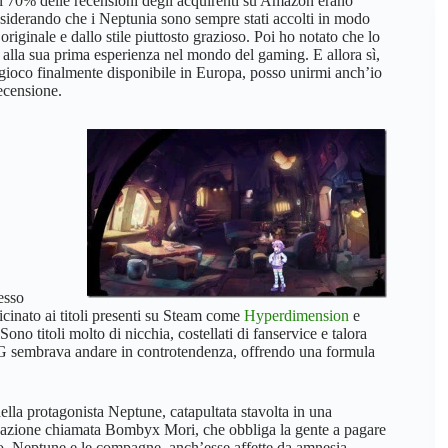
il 70% delle recensioni degli acquirenti su Amazon erano
nsiderando che i Neptunia sono sempre stati accolti in modo
iginale e dallo stile piuttosto grazioso. Poi ho notato che lo
alla sua prima esperienza nel mondo del gaming. E allora sì,
l gioco finalmente disponibile in Europa, posso unirmi anch’io
recensione.
esso
icinato ai titoli presenti su Steam come
Hyperdimension
e
 titoli molto di nicchia, costellati di fanservice e talora
PG sembrava andare in controtendenza, offrendo una formula
della protagonista Neptune, catapultata stavolta in una
azione chiamata Bombyx Mori, che obbliga la gente a pagare
nto. Neptune e le compagne, anch’esse affette da amnesia,