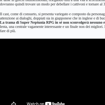
dovranno quindi trovare un modo per debellare i cattivoni e tornare al 
Il cast, come di consueto, si presenta variegato e composto da personaggi
attenzione ai dialoghi, doppiati sia in giapponese che in inglese e di buo
La trama di Super Neptunia RPG in sé non sconvolgerà nessuno e la
lenta, una centrale vagamente interessante e un finale non dei migliori. 
fare di più.