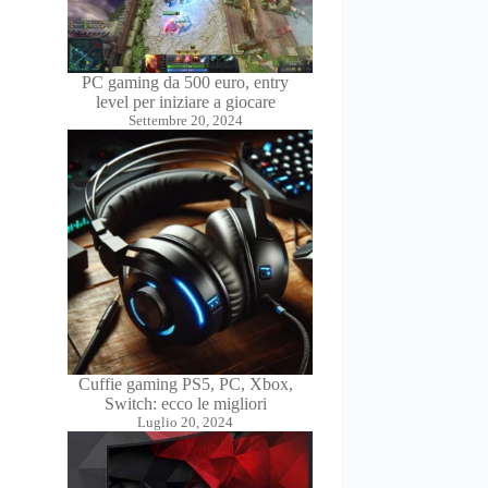
PC gaming da 500 euro, entry
level per iniziare a giocare
Settembre 20, 2024
Cuffie gaming PS5, PC, Xbox,
Switch: ecco le migliori
Luglio 20, 2024