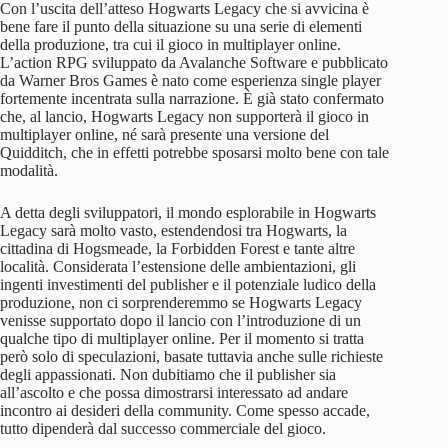
Con l’uscita dell’atteso Hogwarts Legacy che si avvicina è
bene fare il punto della situazione su una serie di elementi
della produzione, tra cui il gioco in multiplayer online.
L’action RPG sviluppato da Avalanche Software e pubblicato
da Warner Bros Games è nato come esperienza single player
fortemente incentrata sulla narrazione. È già stato confermato
che, al lancio, Hogwarts Legacy non supporterà il gioco in
multiplayer online, né sarà presente una versione del
Quidditch, che in effetti potrebbe sposarsi molto bene con tale
modalità.
A detta degli sviluppatori, il mondo esplorabile in Hogwarts
Legacy sarà molto vasto, estendendosi tra Hogwarts, la
cittadina di Hogsmeade, la Forbidden Forest e tante altre
località. Considerata l’estensione delle ambientazioni, gli
ingenti investimenti del publisher e il potenziale ludico della
produzione, non ci sorprenderemmo se Hogwarts Legacy
venisse supportato dopo il lancio con l’introduzione di un
qualche tipo di multiplayer online. Per il momento si tratta
però solo di speculazioni, basate tuttavia anche sulle richieste
degli appassionati. Non dubitiamo che il publisher sia
all’ascolto e che possa dimostrarsi interessato ad andare
incontro ai desideri della community. Come spesso accade,
tutto dipenderà dal successo commerciale del gioco.