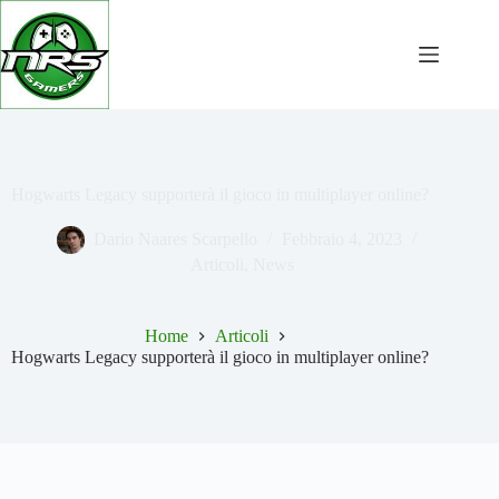
Salta
al
contenuto
Hogwarts Legacy supporterà il gioco in multiplayer online?
Dario Naares Scarpello
Febbraio 4, 2023
Articoli
,
News
Home
Articoli
Hogwarts Legacy supporterà il gioco in multiplayer online?