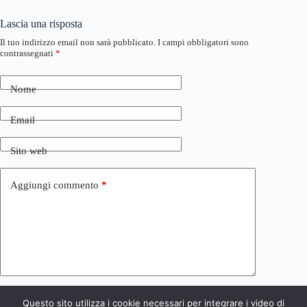
Lascia una risposta
Il tuo indirizzo email non sarà pubblicato.
I campi obbligatori sono
contrassegnati
*
Nome
Email
Sito web
Aggiungi commento
*
Questo sito utilizza i cookie necessari per integrare i video di