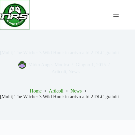
Salta
al
contenuto
[Multi] The Witcher 3 Wild Hunt: in arrivo altri 2 DLC gratuiti
Mirko Anges Modica
Giugno 1, 2015
Articoli
,
News
Home
Articoli
News
[Multi] The Witcher 3 Wild Hunt: in arrivo altri 2 DLC gratuiti