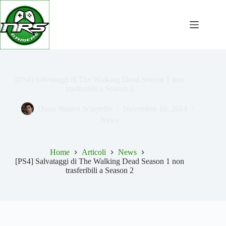
Salta
al
contenuto
[PS4] Salvataggi di The Walking Dead Season 1 non
trasferibili a Season 2
Dario Naares Scarpello
Novembre 10, 2014
News
Home
Articoli
News
[PS4] Salvataggi di The Walking Dead Season 1 non
trasferibili a Season 2