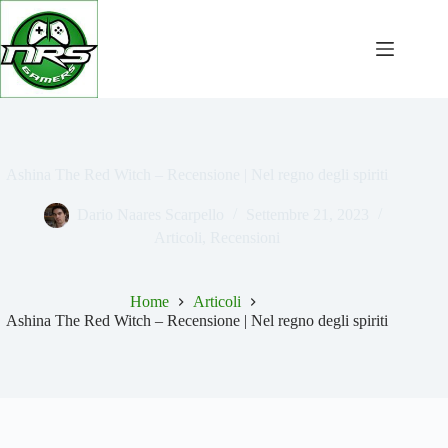
Salta
al
contenuto
Ashina The Red Witch – Recensione | Nel regno degli spiriti
Dario Naares Scarpello
Settembre 21, 2023
Articoli
,
Recensioni
Home
Articoli
Ashina The Red Witch – Recensione | Nel regno degli spiriti