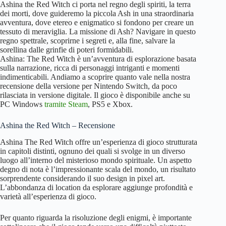
Ashina the Red Witch ci porta nel regno degli spiriti, la terra
dei morti, dove guideremo la piccola Ash in una straordinaria
avventura, dove etereo e enigmatico si fondono per creare un
tessuto di meraviglia. La missione di Ash? Navigare in questo
regno spettrale, scoprirne i segreti e, alla fine, salvare la
sorellina dalle grinfie di poteri formidabili.
Ashina: The Red Witch è un’avventura di esplorazione basata
sulla narrazione, ricca di personaggi intriganti e momenti
indimenticabili. Andiamo a scoprire quanto vale nella nostra
recensione della versione per Nintendo Switch, da poco
rilasciata in versione digitale. Il gioco è disponibile anche su
PC Windows
tramite Steam
, PS5 e Xbox.
Ashina the Red Witch – Recensione
Ashina The Red Witch offre un’esperienza di gioco strutturata
in capitoli distinti, ognuno dei quali si svolge in un diverso
luogo all’interno del misterioso mondo spirituale. Un aspetto
degno di nota è l’impressionante scala del mondo, un risultato
sorprendente considerando il suo design in pixel art.
L’abbondanza di location da esplorare aggiunge profondità e
varietà all’esperienza di gioco.
Per quanto riguarda la risoluzione degli enigmi, è importante