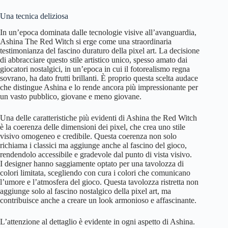
Una tecnica deliziosa
In un’epoca dominata dalle tecnologie visive all’avanguardia,
Ashina The Red Witch si erge come una straordinaria
testimonianza del fascino duraturo della pixel art. La decisione
di abbracciare questo stile artistico unico, spesso amato dai
giocatori nostalgici, in un’epoca in cui il fotorealismo regna
sovrano, ha dato frutti brillanti. È proprio questa scelta audace
che distingue Ashina e lo rende ancora più impressionante per
un vasto pubblico, giovane e meno giovane.
Una delle caratteristiche più evidenti di Ashina the Red Witch
è la coerenza delle dimensioni dei pixel, che crea uno stile
visivo omogeneo e credibile. Questa coerenza non solo
richiama i classici ma aggiunge anche al fascino del gioco,
rendendolo accessibile e gradevole dal punto di vista visivo.
I designer hanno saggiamente optato per una tavolozza di
colori limitata, scegliendo con cura i colori che comunicano
l’umore e l’atmosfera del gioco. Questa tavolozza ristretta non
aggiunge solo al fascino nostalgico della pixel art, ma
contribuisce anche a creare un look armonioso e affascinante.
L’attenzione al dettaglio è evidente in ogni aspetto di Ashina.