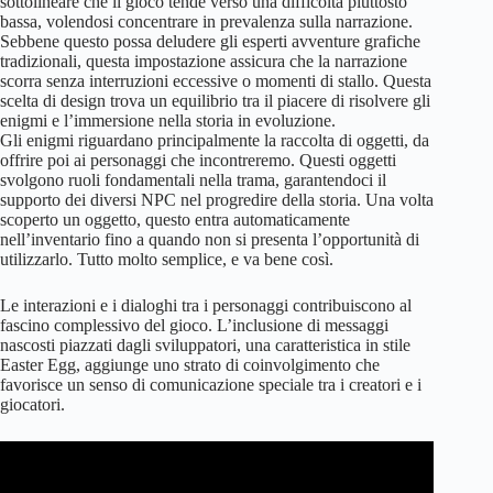
sottolineare che il gioco tende verso una difficoltà piuttosto
bassa, volendosi concentrare in prevalenza sulla narrazione.
Sebbene questo possa deludere gli esperti avventure grafiche
tradizionali, questa impostazione assicura che la narrazione
scorra senza interruzioni eccessive o momenti di stallo. Questa
scelta di design trova un equilibrio tra il piacere di risolvere gli
enigmi e l’immersione nella storia in evoluzione.
Gli enigmi riguardano principalmente la raccolta di oggetti, da
offrire poi ai personaggi che incontreremo. Questi oggetti
svolgono ruoli fondamentali nella trama, garantendoci il
supporto dei diversi NPC nel progredire della storia. Una volta
scoperto un oggetto, questo entra automaticamente
nell’inventario fino a quando non si presenta l’opportunità di
utilizzarlo. Tutto molto semplice, e va bene così.
Le interazioni e i dialoghi tra i personaggi contribuiscono al
fascino complessivo del gioco. L’inclusione di messaggi
nascosti piazzati dagli sviluppatori, una caratteristica in stile
Easter Egg, aggiunge uno strato di coinvolgimento che
favorisce un senso di comunicazione speciale tra i creatori e i
giocatori.