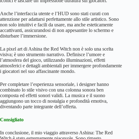
iconici e lasciare un’impressione duratura sui giocatori.
Anche l’interfaccia utente e l’HUD sono stati curati con
attenzione per adattarsi perfettamente allo stile artistico. Sono
non solo intuitivi e facili da usare, ma anche esteticamente
accattivanti, assicurandosi di non appesantire lo schermo e
disturbare l’immersione.
La pixel art di Ashina the Red Witch non è solo una scelta
visiva; è uno strumento narrativo. Definisce l’umore e
l’atmosfera del gioco, utilizzando illuminazioni, effetti
atmosferici e dettagli ambientali per immergere profondamente
i giocatori nel suo affascinante mondo.
Per completare l’esperienza sensoriale, i designer hanno
combinato lo stile visivo con una colonna sonora ben
composta ed effetti sonori validi. La musica e il suono
aggiungono un tocco di nostalgia e profondità emotiva,
diventando parte integrante dell’offerta.
Consigliato
In conclusione, il mio viaggio attraverso Ashina: The Red
Witch è stato estremamente piacevole. Sono rimasto