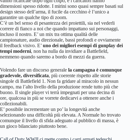
vanno ricaricate dopo ogni colpo, e i caricatori hanno
dimensioni spesso ridotte. I mirini sono quasi sempre basati sul
design stesso dell’arma, il fucile da cecchino è l’unico a
garantire un qualche tipo di zoom.
C’è un bel senso di pesantezza dei proiettili, sia nel vederli
correre di fianco a noi che quando impattano sui personaggi,
incluso il nostro. E’ un mix tra ottima qualità delle
campionature, audio direzionale, bassi profondi e ovviamente
il feedback visivo. E’
uno dei migliori esempi di gunplay dei
tempi moderni
, non ha nulla da invidiare a Battlefield,
nemmeno quando saremo a bordo di mezzi da guerra.
Volendo fare un discorso generale
la campagna è comunque
gradevole, diversificata
, più coerente rispetto alle storie
singole di Battlefield 1. Non fa gridare al miracolo in nessun
campo, ma l’alto livello della produzione rende tutto più che
buono. Il single player vi terrà impegnati per una decina di
ore, qualcosa in più se vorrete dedicarvi a ottenere anche i
collezionabili.
E’ possibile incrementare un po’ la longevità anche
selezionando una difficoltà più elevata. A Normale ho trovato
comunque il livello di sfida adeguato al pubblico di massa, è
un gioco bilanciato piuttosto bene.
Call of Duty WWII ci mette contro i carri armati tedeschi