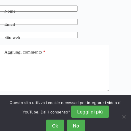
Nome
Email
Sito web
Aggiungi commento
*
Questo sito utilizza i cookie necessari per integrare i video di
Invia commento
Leggi di più
YouTube. Dai il consenso?
Ok
No