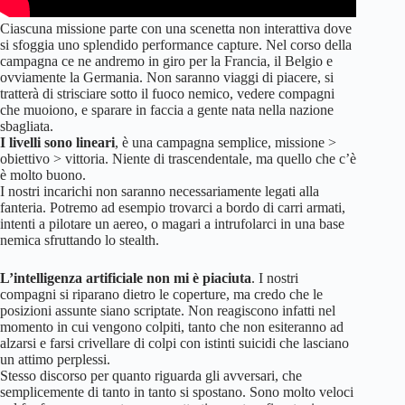
Ciascuna missione parte con una scenetta non interattiva dove
si sfoggia uno splendido performance capture. Nel corso della
campagna ce ne andremo in giro per la Francia, il Belgio e
ovviamente la Germania. Non saranno viaggi di piacere, si
tratterà di strisciare sotto il fuoco nemico, vedere compagni
che muoiono, e sparare in faccia a gente nata nella nazione
sbagliata.
I livelli sono lineari
, è una campagna semplice, missione >
obiettivo > vittoria. Niente di trascendentale, ma quello che c’è
è molto buono.
I nostri incarichi non saranno necessariamente legati alla
fanteria. Potremo ad esempio trovarci a bordo di carri armati,
intenti a pilotare un aereo, o magari a intrufolarci in una base
nemica sfruttando lo stealth.
L’intelligenza artificiale non mi è piaciuta
. I nostri
compagni si riparano dietro le coperture, ma credo che le
posizioni assunte siano scriptate. Non reagiscono infatti nel
momento in cui vengono colpiti, tanto che non esiteranno ad
alzarsi e farsi crivellare di colpi con istinti suicidi che lasciano
un attimo perplessi.
Stesso discorso per quanto riguarda gli avversari, che
semplicemente di tanto in tanto si spostano. Sono molto veloci