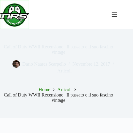
Salta
al
contenuto
Call of Duty WWII Recensione | Il passato e il suo fascino
vintage
Dario Naares Scarpello
Novembre 12, 2017
Articoli
Home
Articoli
Call of Duty WWII Recensione | Il passato e il suo fascino
vintage