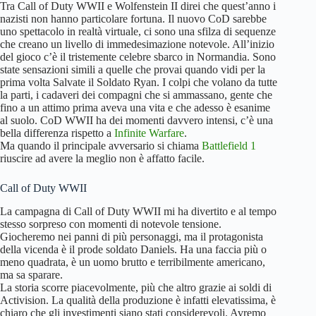
Tra Call of Duty WWII e Wolfenstein II direi che quest’anno i
nazisti non hanno particolare fortuna. Il nuovo CoD sarebbe
uno spettacolo in realtà virtuale, ci sono una sfilza di sequenze
che creano un livello di immedesimazione notevole. All’inizio
del gioco c’è il tristemente celebre sbarco in Normandia. Sono
state sensazioni simili a quelle che provai quando vidi per la
prima volta Salvate il Soldato Ryan. I colpi che volano da tutte
la parti, i cadaveri dei compagni che si ammassano, gente che
fino a un attimo prima aveva una vita e che adesso è esanime
al suolo. CoD WWII ha dei momenti davvero intensi, c’è una
bella differenza rispetto a
Infinite Warfare
.
Ma quando il principale avversario si chiama
Battlefield 1
riuscire ad avere la meglio non è affatto facile.
Call of Duty WWII
La campagna di Call of Duty WWII mi ha divertito e al tempo
stesso sorpreso con momenti di notevole tensione.
Giocheremo nei panni di più personaggi, ma il protagonista
della vicenda è il prode soldato Daniels. Ha una faccia più o
meno quadrata, è un uomo brutto e terribilmente americano,
ma sa sparare.
La storia scorre piacevolmente, più che altro grazie ai soldi di
Activision. La qualità della produzione è infatti elevatissima, è
chiaro che gli investimenti siano stati considerevoli. Avremo