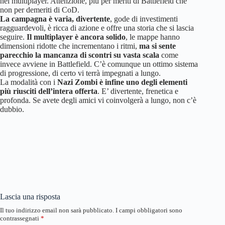
nel multiplayer. Attenzione, più per meriti di Battlefield che
non per demeriti di CoD.
La campagna è varia, divertente
, gode di investimenti
ragguardevoli, è ricca di azione e offre una storia che si lascia
seguire.
Il multiplayer è ancora solido
, le mappe hanno
dimensioni ridotte che incrementano i ritmi,
ma si sente
parecchio la mancanza di scontri su vasta scala
come
invece avviene in Battlefield. C’è comunque un ottimo sistema
di progressione, di certo vi terrà impegnati a lungo.
La modalità con i
Nazi Zombi è infine uno degli elementi
più riusciti dell’intera offerta
. E’ divertente, frenetica e
profonda. Se avete degli amici vi coinvolgerà a lungo, non c’è
dubbio.
Lascia una risposta
Il tuo indirizzo email non sarà pubblicato.
I campi obbligatori sono
contrassegnati
*