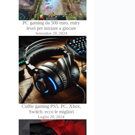
PC gaming da 500 euro, entry
level per iniziare a giocare
Settembre 20, 2024
Cuffie gaming PS5, PC, Xbox,
Switch: ecco le migliori
Luglio 20, 2024