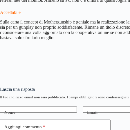
refresh rate del monitor. Almeno su PC non c’è ombra di qualsivoglia 
Accettabile
Sulla carta il concept di Mothergunship è geniale ma la realizzazione las
sia per un gunplay non proprio soddisfacente. Rimane un titolo discreto 
riconsiderare una volta aggiornato con la cooperativa online se non addir
bastava solo sfruttarlo meglio.
Lascia una risposta
Il tuo indirizzo email non sarà pubblicato.
I campi obbligatori sono contrassegnati
Nome
Email
Aggiungi commento
*