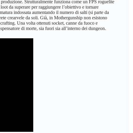
la produzione. Strutturalmente funziona come un FPS roguelite
loot da superare per raggiungere l’obiettivo e tornare
matura indossata aumentando il numero di salti (si parte da
rete crearvele da soli. Già, in Mothergunship non esistono
crafting. Una volta ottenuti socket, canne da fuoco e
spensatore di morte, sia fuori sia all’interno dei dungeon.