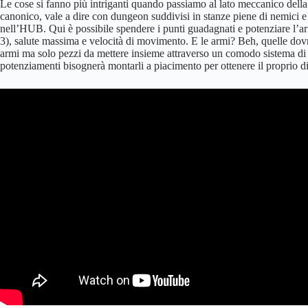
Le cose si fanno più intriganti quando passiamo al lato meccanico del
canonico, vale a dire con dungeon suddivisi in stanze piene di nemici e 
nell’HUB. Qui è possibile spendere i punti guadagnati e potenziare l’ar
3), salute massima e velocità di movimento. E le armi? Beh, quelle dov
armi ma solo pezzi da mettere insieme attraverso un comodo sistema di 
potenziamenti bisognerà montarli a piacimento per ottenere il proprio di