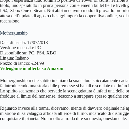
Dopo l’esperienza tutto sommato positiva di Tower of Guns, Terrible P
titolo, uno sparatutto in prima persona con elementi bullet hell e livel
PS4, Xbox One e Steam. Noi abbiamo avuto modo di provarlo proprio su 
attesa dell’update di agosto che aggiungerà la cooperativa online, vediam
recensione.
Mothergunship
Data di uscita: 17/07/2018
Versione recensita: PC
Disponibile su: PC, PS4, XBO
Lingua: Italiano
Prezzo di lancio: €24.99
Videogame in offerta su Amazon
Mothergunship mette subito in chiaro la sua natura spiccatamente caci
fa introducendo una storia dalle premesse sì banali e scontate ma infarci
Lo spirito scanzonato che pervade la sceneggiatura è infatti una delle pr
freddure al limite del nonsense, riescono a strappare spesso qualche sor
Riguardo invece alla trama, dicevamo, niente di davvero originale né ap
missione di salvataggio affidata all’eroe di turno, incaricato di distrug
conquistare il pianeta. Non molto altro da dire su questo, onestamente.