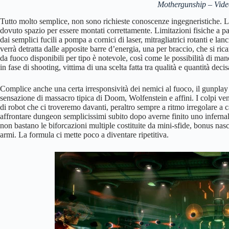
Mothergunship – Vide
Tutto molto semplice, non sono richieste conoscenze ingegneristiche. L’
dovuto spazio per essere montati correttamente. Limitazioni fisiche a pa
dai semplici fucili a pompa a cornici di laser, mitragliatrici rotanti e
verrà detratta dalle apposite barre d’energia, una per braccio, che si r
da fuoco disponibili per tipo è notevole, così come le possibilità di ma
in fase di shooting, vittima di una scelta fatta tra qualità e quantità de
Complice anche una certa irresponsività dei nemici al fuoco, il gunplay
sensazione di massacro tipica di Doom, Wolfenstein e affini. I colpi v
di robot che ci troveremo davanti, peraltro sempre a ritmo irregolare a ca
affrontare dungeon semplicissimi subito dopo averne finito uno infernal
non bastano le biforcazioni multiple costituite da mini-sfide, bonus nas
armi. La formula ci mette poco a diventare ripetitiva.