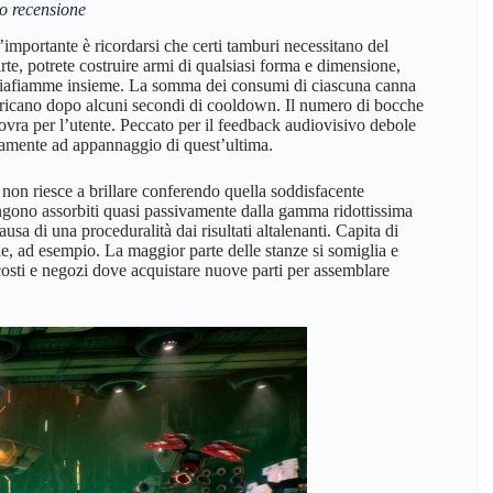
o recensione
importante è ricordarsi che certi tamburi necessitano del
rte, potrete costruire armi di qualsiasi forma e dimensione,
 lanciafiamme insieme. La somma dei consumi di ciascuna canna
icaricano dopo alcuni secondi di cooldown. Il numero di bocche
novra per l’utente. Peccato per il feedback audiovisivo debole
cisamente ad appannaggio di quest’ultima.
 non riesce a brillare conferendo quella soddisfacente
engono assorbiti quasi passivamente dalla gamma ridottissima
usa di una proceduralità dai risultati altalenanti. Capita di
e, ad esempio. La maggior parte delle stanze si somiglia e
costi e negozi dove acquistare nuove parti per assemblare