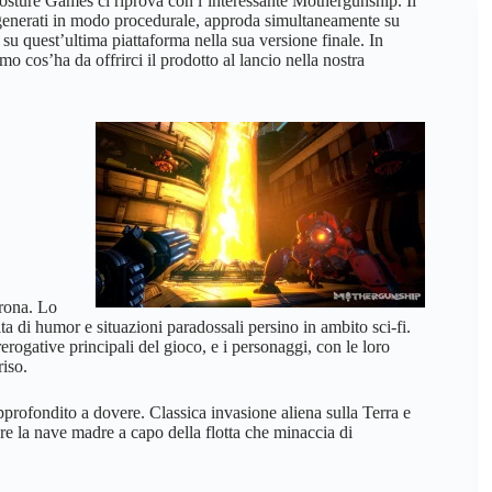
osture Games ci riprova con l’interessante Mothergunship. Il
li generati in modo procedurale, approda simultaneamente su
quest’ultima piattaforma nella sua versione finale. In
o cos’ha da offrirci il prodotto al lancio nella nostra
arona. Lo
ta di humor e situazioni paradossali persino in ambito sci-fi.
erogative principali del gioco, e i personaggi, con le loro
riso.
profondito a dovere. Classica invasione aliena sulla Terra e
gere la nave madre a capo della flotta che minaccia di