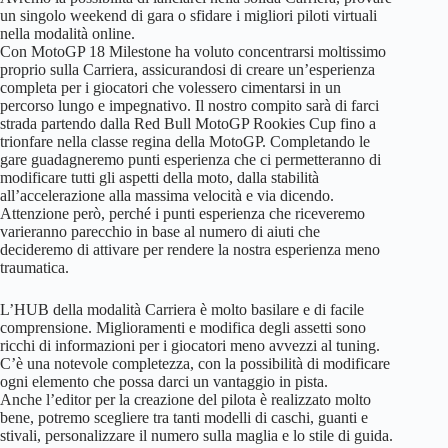
un singolo weekend di gara o sfidare i migliori piloti virtuali
nella modalità online.
Con MotoGP 18 Milestone ha voluto concentrarsi moltissimo
proprio sulla Carriera, assicurandosi di creare un’esperienza
completa per i giocatori che volessero cimentarsi in un
percorso lungo e impegnativo. Il nostro compito sarà di farci
strada partendo dalla Red Bull MotoGP Rookies Cup fino a
trionfare nella classe regina della MotoGP. Completando le
gare guadagneremo punti esperienza che ci permetteranno di
modificare tutti gli aspetti della moto, dalla stabilità
all’accelerazione alla massima velocità e via dicendo.
Attenzione però, perché i punti esperienza che riceveremo
varieranno parecchio in base al numero di aiuti che
decideremo di attivare per rendere la nostra esperienza meno
traumatica.
L’HUB della modalità Carriera è molto basilare e di facile
comprensione. Miglioramenti e modifica degli assetti sono
ricchi di informazioni per i giocatori meno avvezzi al tuning.
C’è una notevole completezza, con la possibilità di modificare
ogni elemento che possa darci un vantaggio in pista.
Anche l’editor per la creazione del pilota è realizzato molto
bene, potremo scegliere tra tanti modelli di caschi, guanti e
stivali, personalizzare il numero sulla maglia e lo stile di guida.