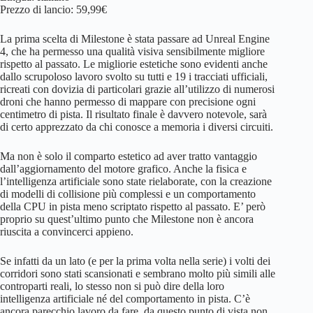
Prezzo di lancio: 59,99€
La prima scelta di Milestone è stata passare ad Unreal Engine
4, che ha permesso una qualità visiva sensibilmente migliore
rispetto al passato. Le migliorie estetiche sono evidenti anche
dallo scrupoloso lavoro svolto su tutti e 19 i tracciati ufficiali,
ricreati con dovizia di particolari grazie all’utilizzo di numerosi
droni che hanno permesso di mappare con precisione ogni
centimetro di pista. Il risultato finale è davvero notevole, sarà
di certo apprezzato da chi conosce a memoria i diversi circuiti.
Ma non è solo il comparto estetico ad aver tratto vantaggio
dall’aggiornamento del motore grafico. Anche la fisica e
l’intelligenza artificiale sono state rielaborate, con la creazione
di modelli di collisione più complessi e un comportamento
della CPU in pista meno scriptato rispetto al passato. E’ però
proprio su quest’ultimo punto che Milestone non è ancora
riuscita a convincerci appieno.
Se infatti da un lato (e per la prima volta nella serie) i volti dei
corridori sono stati scansionati e sembrano molto più simili alle
controparti reali, lo stesso non si può dire della loro
intelligenza artificiale né del comportamento in pista. C’è
ancora parecchio lavoro da fare, da questo punto di vista non