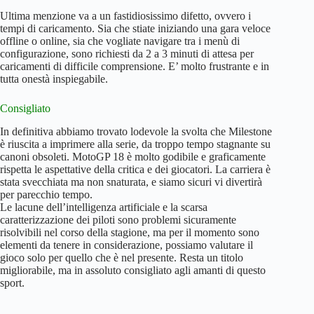
Ultima menzione va a un fastidiosissimo difetto, ovvero i
tempi di caricamento. Sia che stiate iniziando una gara veloce
offline o online, sia che vogliate navigare tra i menù di
configurazione, sono richiesti da 2 a 3 minuti di attesa per
caricamenti di difficile comprensione. E’ molto frustrante e in
tutta onestà inspiegabile.
Consigliato
In definitiva abbiamo trovato lodevole la svolta che Milestone
è riuscita a imprimere alla serie, da troppo tempo stagnante su
canoni obsoleti. MotoGP 18 è molto godibile e graficamente
rispetta le aspettative della critica e dei giocatori. La carriera è
stata svecchiata ma non snaturata, e siamo sicuri vi divertirà
per parecchio tempo.
Le lacune dell’intelligenza artificiale e la scarsa
caratterizzazione dei piloti sono problemi sicuramente
risolvibili nel corso della stagione, ma per il momento sono
elementi da tenere in considerazione, possiamo valutare il
gioco solo per quello che è nel presente. Resta un titolo
migliorabile, ma in assoluto consigliato agli amanti di questo
sport.