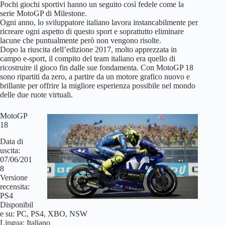
Pochi giochi sportivi hanno un seguito così fedele come la
serie MotoGP di Milestone.
Ogni anno, lo sviluppatore italiano lavora instancabilmente per
ricreare ogni aspetto di questo sport e soprattutto eliminare
lacune che puntualmente però non vengono risolte.
Dopo la riuscita dell’edizione 2017, molto apprezzata in
campo e-sport, il compito del team italiano era quello di
ricostruire il gioco fin dalle sue fondamenta. Con MotoGP 18
sono ripartiti da zero, a partire da un motore grafico nuovo e
brillante per offrire la migliore esperienza possibile nel mondo
delle due ruote virtuali.
MotoGP
18
Data di
uscita:
07/06/201
8
Versione
recensita:
PS4
Disponibil
e su: PC, PS4, XBO, NSW
Lingua: Italiano