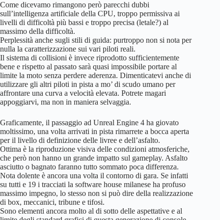
Come dicevamo rimangono però parecchi dubbi
sull’intelligenza artificiale della CPU, troppo permissiva ai
livelli di difficoltà più bassi e troppo precisa (letale?) al
massimo della difficoltà.
Perplessità anche sugli stili di guida: purtroppo non si nota per
nulla la caratterizzazione sui vari piloti reali.
Il sistema di collisioni è invece riprodotto sufficientemente
bene e rispetto al passato sarà quasi impossibile portare al
limite la moto senza perdere aderenza. Dimenticatevi anche di
utilizzare gli altri piloti in pista a mo’ di scudo umano per
affrontare una curva a velocità elevata. Potrete magari
appoggiarvi, ma non in maniera selvaggia.
Graficamente, il passaggio ad Unreal Engine 4 ha giovato
moltissimo, una volta arrivati in pista rimarrete a bocca aperta
per il livello di definizione delle livree e dell’asfalto.
Ottima è la riproduzione visiva delle condizioni atmosferiche,
che però non hanno un grande impatto sul gameplay. Asfalto
asciutto o bagnato faranno tutto sommato poca differenza.
Nota dolente è ancora una volta il contorno di gara. Se infatti
su tutti e 19 i tracciati la software house milanese ha profuso
massimo impegno, lo stesso non si può dire della realizzazione
di box, meccanici, tribune e tifosi.
Sono elementi ancora molto al di sotto delle aspettative e al
limite degli standard grafici di questa generazione di console.