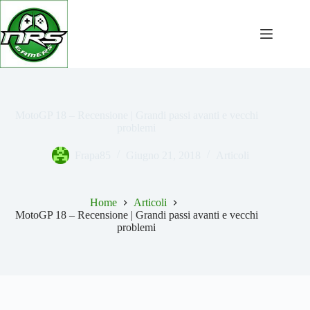
Salta
al
contenuto
MotoGP 18 – Recensione | Grandi passi avanti e vecchi
problemi
Frapa85
Giugno 21, 2018
Articoli
Home
Articoli
MotoGP 18 – Recensione | Grandi passi avanti e vecchi
problemi