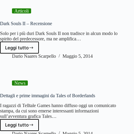
separare
Xbox
Articoli
da
Microsoft
Dark Souls II – Recensione
Solo per i più duri Dark Souls II non tradisce in alcun modo lo
spirito del predecessore, ma ne amplifica…
Leggi tutto
Dark
Souls
Dario Naares Scarpello
Maggio 5, 2014
II
–
Recensione
News
Dettagli e prime immagini da Tales of Borderlands
I ragazzi di Telltale Games hanno diffuso oggi un comunicato
stampa, da cui sono emerse interessanti informazioni
sull’avventura grafica Tales…
Leggi tutto
Dettagli
e
Dario Naares Scarpello
Maggio 5, 2014