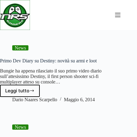
NRSGamers: videogiochi, PC da gaming e guide
Salta
al
contenuto
News
Primo Dev Diary su Destiny: novità su armi e loot
Bungie ha appena rilasciato il suo primo video diario
sull’attesissimo Destiny, il first person shooter sci-fi
multiplayer atteso su console…
Leggi tutto
Primo
Dev
Dario Naares Scarpello
Maggio 6, 2014
Diary
su
Destiny:
novità
News
su
armi