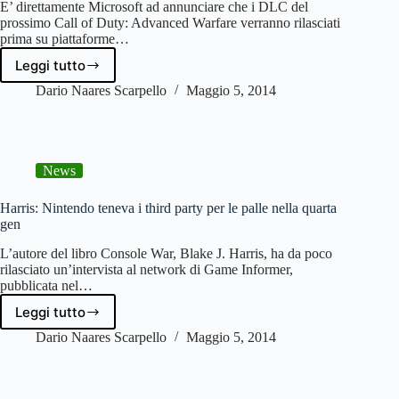
E’ direttamente Microsoft ad annunciare che i DLC del
prossimo Call of Duty: Advanced Warfare verranno rilasciati
prima su piattaforme…
Leggi tutto
Call
of
Dario Naares Scarpello
Maggio 5, 2014
Duty
Advanced
Warfare:
i
News
DLC
arrivano
prima
Harris: Nintendo teneva i third party per le palle nella quarta
su
gen
Xbox
L’autore del libro Console War, Blake J. Harris, ha da poco
rilasciato un’intervista al network di Game Informer,
pubblicata nel…
Leggi tutto
Harris:
Nintendo
Dario Naares Scarpello
Maggio 5, 2014
teneva
i
third