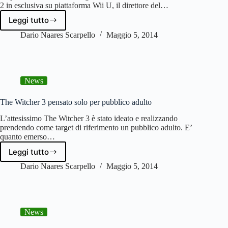
2 in esclusiva su piattaforma Wii U, il direttore del…
Leggi tutto
Stealth
Inc.
Dario Naares Scarpello
Maggio 5, 2014
2
esclusiva
Wii
U
News
per
mancanza
concorrenza
The Witcher 3 pensato solo per pubblico adulto
L’attesissimo The Witcher 3 è stato ideato e realizzando
prendendo come target di riferimento un pubblico adulto. E’
quanto emerso…
Leggi tutto
The
Witcher
Dario Naares Scarpello
Maggio 5, 2014
3
pensato
solo
per
News
pubblico
adulto