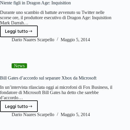
e
Niente figli in Dragon Age: Inquisition
loot
Durante uno scambio di battute avvenuto su Twitter nelle
scorse ore, il produttore esecutivo di Dragon Age: Inquisition
Mark Darrah…
Leggi tutto
Niente
figli
Dario Naares Scarpello
Maggio 5, 2014
in
Dragon
Age:
Inquisition
News
Bill Gates d’accordo sul separare Xbox da Microsoft
In un’intervista rilasciata oggi ai microfoni di Fox Business, il
fondatore di Microsoft Bill Gates ha detto che sarebbe
d’accordo…
Leggi tutto
Bill
Gates
Dario Naares Scarpello
Maggio 5, 2014
d’accordo
sul