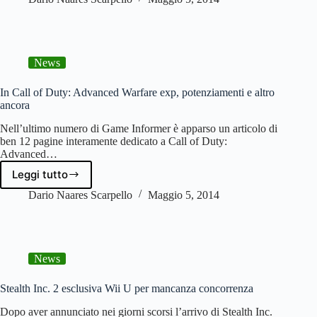
prime
immagini
da
Tales
News
of
Borderlands
In Call of Duty: Advanced Warfare exp, potenziamenti e altro
ancora
Nell’ultimo numero di Game Informer è apparso un articolo di
ben 12 pagine interamente dedicato a Call of Duty:
Advanced…
Leggi tutto
In
Call
Dario Naares Scarpello
Maggio 5, 2014
of
Duty:
Advanced
Warfare
News
exp,
potenziamenti
e
Stealth Inc. 2 esclusiva Wii U per mancanza concorrenza
altro
Dopo aver annunciato nei giorni scorsi l’arrivo di Stealth Inc.
ancora