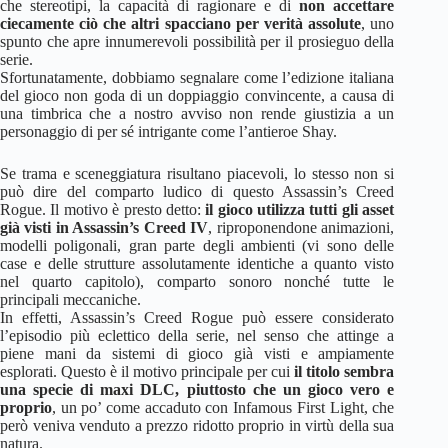
che stereotipi, la capacità di ragionare e di
non accettare
ciecamente ciò che altri spacciano per verità assolute
, uno
spunto che apre innumerevoli possibilità per il prosieguo della
serie.
Sfortunatamente, dobbiamo segnalare come l’edizione italiana
del gioco non goda di un doppiaggio convincente, a causa di
una timbrica che a nostro avviso non rende giustizia a un
personaggio di per sé intrigante come l’antieroe Shay.
Se trama e sceneggiatura risultano piacevoli, lo stesso non si
può dire del comparto ludico di questo Assassin’s Creed
Rogue. Il motivo è presto detto:
il gioco utilizza tutti gli asset
già visti in Assassin’s Creed IV
, riproponendone animazioni,
modelli poligonali, gran parte degli ambienti (vi sono delle
case e delle strutture assolutamente identiche a quanto visto
nel quarto capitolo), comparto sonoro nonché tutte le
principali meccaniche.
In effetti, Assassin’s Creed Rogue può essere considerato
l’episodio più eclettico della serie, nel senso che attinge a
piene mani da sistemi di gioco già visti e ampiamente
esplorati. Questo è il motivo principale per cui
il titolo sembra
una specie di maxi DLC, piuttosto che un gioco vero e
proprio
, un po’ come accaduto con Infamous First Light, che
però veniva venduto a prezzo ridotto proprio in virtù della sua
natura.