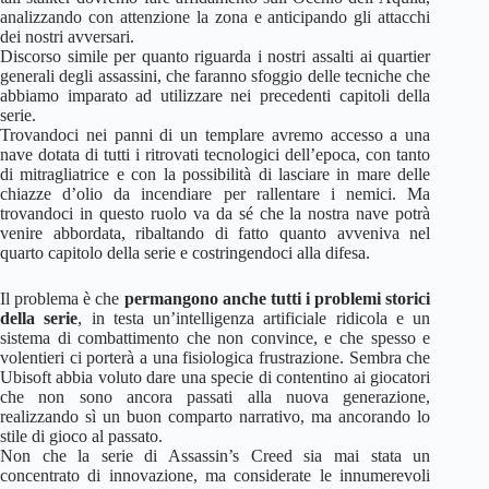
analizzando con attenzione la zona e anticipando gli attacchi
dei nostri avversari.
Discorso simile per quanto riguarda i nostri assalti ai quartier
generali degli assassini, che faranno sfoggio delle tecniche che
abbiamo imparato ad utilizzare nei precedenti capitoli della
serie.
Trovandoci nei panni di un templare avremo accesso a una
nave dotata di tutti i ritrovati tecnologici dell’epoca, con tanto
di mitragliatrice e con la possibilità di lasciare in mare delle
chiazze d’olio da incendiare per rallentare i nemici. Ma
trovandoci in questo ruolo va da sé che la nostra nave potrà
venire abbordata, ribaltando di fatto quanto avveniva nel
quarto capitolo della serie e costringendoci alla difesa.
Il problema è che
permangono anche tutti i problemi storici
della serie
, in testa un’intelligenza artificiale ridicola e un
sistema di combattimento che non convince, e che spesso e
volentieri ci porterà a una fisiologica frustrazione. Sembra che
Ubisoft abbia voluto dare una specie di contentino ai giocatori
che non sono ancora passati alla nuova generazione,
realizzando sì un buon comparto narrativo, ma ancorando lo
stile di gioco al passato.
Non che la serie di Assassin’s Creed sia mai stata un
concentrato di innovazione, ma considerate le innumerevoli