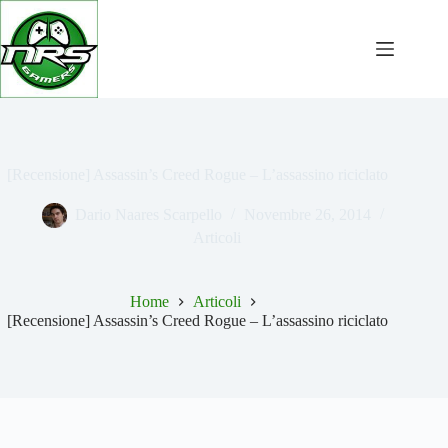
Salta
al
contenuto
[Recensione] Assassin’s Creed Rogue – L’assassino riciclato
Dario Naares Scarpello
Novembre 26, 2014
Articoli
Home
Articoli
[Recensione] Assassin’s Creed Rogue – L’assassino riciclato