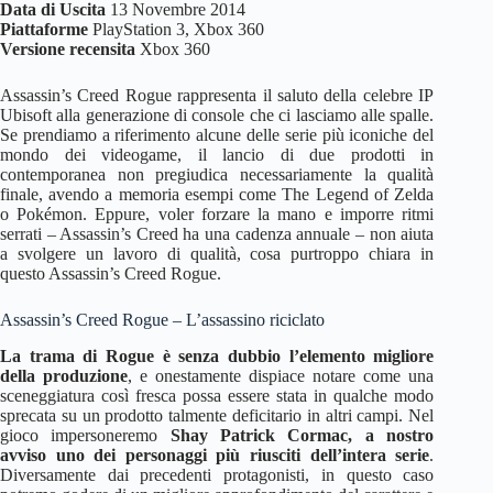
Data di Uscita
13 Novembre 2014
Piattaforme
PlayStation 3, Xbox 360
Versione recensita
Xbox 360
Assassin’s Creed Rogue rappresenta il saluto della celebre IP
Ubisoft alla generazione di console che ci lasciamo alle spalle.
Se prendiamo a riferimento alcune delle serie più iconiche del
mondo dei videogame, il lancio di due prodotti in
contemporanea non pregiudica necessariamente la qualità
finale, avendo a memoria esempi come The Legend of Zelda
o Pokémon. Eppure, voler forzare la mano e imporre ritmi
serrati – Assassin’s Creed ha una cadenza annuale – non aiuta
a svolgere un lavoro di qualità, cosa purtroppo chiara in
questo Assassin’s Creed Rogue.
Assassin’s Creed Rogue – L’assassino riciclato
La trama di Rogue è senza dubbio l’elemento migliore
della produzione
, e onestamente dispiace notare come una
sceneggiatura così fresca possa essere stata in qualche modo
sprecata su un prodotto talmente deficitario in altri campi. Nel
gioco impersoneremo
Shay Patrick Cormac, a nostro
avviso uno dei personaggi più riusciti dell’intera serie
.
Diversamente dai precedenti protagonisti, in questo caso