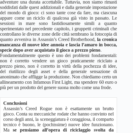
adventure una durata accettabile. Tuttavia, non siamo rimasti
soddisfati dalle quest addizionali e dalla generale impostazione
del mondo di gioco: ci sono tante cose da fare, ma ciascuna
appare come un riciclo di qualcosa già visto in passato. Le
sessioni in mare sono fastidiosamente simili a quanto
sperimentato nel precedente capitolo, i gruppetti criminali che
controllano le diverse zone delle città sembrano la fotocopia di
quanto avveniva in Assassin’s Creed Brotherhood,
la cronica
mancanza di nuove idee annoia e lascia l’amaro in bocca,
specie dopo aver acquistato il gioco a prezzo pieno
.
Fondamentalmente questo è uno dei problemi fondamentali:
non è corretto vendere un gioco praticamente riciclato a
prezzo pieno, non è corretto in virtù della pochezza di idee,
del riutilizzo degli asset e della generale sensazione di
anonimato che affligge la produzione. Non chiediamo certo un
allineamento con Infamous First Light, ma spendere 60 euro o
più per un prodotto del genere suona molto come una frode.
Conclusioni
Assassin’s Creed Rogue non è esattamente un brutto
gioco. Conta su meccaniche rodate che hanno convinto nel
corso degli anni, la sceneggiatura è coraggiosa, il comparto
tecnico è buono, le (pochissime) nuove idee funzionano.
Ma
se pensiamo all’opera di riciclaggio svolta da