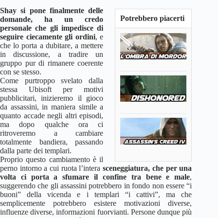
Shay si pone finalmente delle
Potrebbero piacerti
domande, ha un credo
personale che gli impedisce di
seguire ciecamente gli ordini
, e
che lo porta a dubitare, a mettere
in discussione, a tradire un
gruppo pur di rimanere coerente
con se stesso.
Come purtroppo svelato dalla
stessa Ubisoft per motivi
pubblicitari, inizieremo il gioco
da assassini, in maniera simile a
quanto accade negli altri episodi,
ma dopo qualche ora ci
ritroveremo a cambiare
totalmente bandiera, passando
dalla parte dei templari.
Proprio questo cambiamento è il
perno intorno a cui ruota l’intera
sceneggiatura, che per una
volta ci porta a sfumare il confine tra bene e male
,
suggerendo che gli assassini potrebbero in fondo non essere “i
buoni” della vicenda e i templari “i cattivi”, ma che
semplicemente potrebbero esistere motivazioni diverse,
influenze diverse, informazioni fuorvianti. Persone dunque più