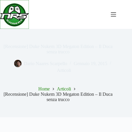
Salta
al
contenuto
[Recensione] Duke Nukem 3D Megaton Edition – Il Duca
senza trucco
Dario Naares Scarpello
Gennaio 19, 2015
Articoli
Home
Articoli
[Recensione] Duke Nukem 3D Megaton Edition – Il Duca
senza trucco