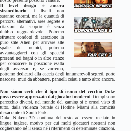
nostro presente possono vantare.
Il level design è ancora
straordinario
: i livelli non
saranno enormi, ma la quantità di
percorsi alternativi, aree segrete e
citazioni da scoprire è senza
dubbio ragguardevole. Potremo
sfruttare condotti di aerazione in
puro stile Alien per arrivare alle
spalle dei nemici, potremo
avvantaggiarci con gli specchi
presenti nei bagni o in altre stanze
per conoscere la posizione esatta
degli avversari e, se vorremo,
potremo dedicarci alla caccia degli innumerevoli segreti, porte
nascoste, muri da abbattere, pannelli celati e tanto altro ancora.
Non siamo certi che il tipo di ironia del vecchio Duke
possa essere apprezzato dai giocatori moderni
: i tempi sono
parecchio diversi, nel mondo del gaming si è ormai visto di
tutto, dalla violenza brutale di Hotline Miami alla comicità
dissacrante di South Park.
Duke Nukem 3D continua del resto ad essere recitato in
lingua inglese, motivo per cui molti giocatori nostrani non
coglieranno né il senso né i riferimenti di determinate citazioni.