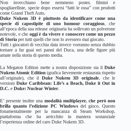
Non invecchiano bene nemmeno poster, filmini e
spogliarelliste, specie dopo essersi “fatti le ossa” con prodotti
come Grand Theft Auto.
Duke Nukem 3D è piuttosto da identificare come una
specie di capostipite di uno humour coraggioso
, che
all’epoca della sua release originaria ha sollevato un polverone
notevole, e che
oggi è da vivere e conoscere come un pezzo
di Storia
per tutti quelli che non lo avessero mai giocato.
Tutti i giocatori di vecchia data invece vorranno senza dubbio
tornare a far guai nei panni del Duca, una delle figure più
amate nella storia di questo media.
La Megaton Edition mette a nostra disposizione sia il
Duke
Nukem Atomic Edition
(grafica lievemente restaurata rispetto
all’originale), che il
Duke Nukem 3D originale
, che le
versioni
Duke Caribbean: Life’s a Beach, Duke it Out in
D.C.
e
Duke: Nuclear Winter
.
E’ presente inoltre una
modalità multiplayer, che però non
brilla quanto l’edizione PC Windows
del gioco. Questo
fonamentalmente per la mancanza di Steam Workshop,
piattaforma che ha arricchito in maniera sostanziale
l’esperienza online del caro Duke Nukem 3D.