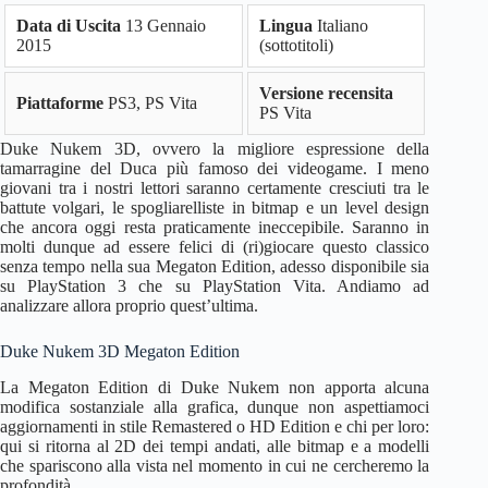
Data di Uscita
13 Gennaio
Lingua
Italiano
2015
(sottotitoli)
Versione recensita
Piattaforme
PS3, PS Vita
PS Vita
Duke Nukem 3D, ovvero la migliore espressione della
tamarragine del Duca più famoso dei videogame. I meno
giovani tra i nostri lettori saranno certamente cresciuti tra le
battute volgari, le spogliarelliste in bitmap e un level design
che ancora oggi resta praticamente ineccepibile. Saranno in
molti dunque ad essere felici di (ri)giocare questo classico
senza tempo nella sua Megaton Edition, adesso disponibile sia
su PlayStation 3 che su PlayStation Vita. Andiamo ad
analizzare allora proprio quest’ultima.
Duke Nukem 3D Megaton Edition
La Megaton Edition di Duke Nukem non apporta alcuna
modifica sostanziale alla grafica, dunque non aspettiamoci
aggiornamenti in stile Remastered o HD Edition e chi per loro:
qui si ritorna al 2D dei tempi andati, alle bitmap e a modelli
che spariscono alla vista nel momento in cui ne cercheremo la
profondità.