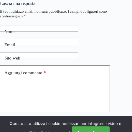
Lascia una risposta
Il tuo indirizzo email non sarà pubblicato.
I campi obbligatori sono
contrassegnati
*
Nome
Email
Sito web
Aggiungi commento
*
Questo sito utilizza i cookie necessari per integrare i video di
Invia commento