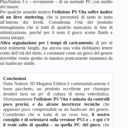
PlayStation 3 e – ovviamente – di un normale PC con ausilio
del mouse.
Per qualche assurdo motivo
l’edizione PS Vita soffre inoltre
di un lieve stuttering
, che si presenterà di tanto in tanto
all’interno dei livelli. Considerata l’età del prodotto
immaginiamo che si tratti di qualche mancanza in fase di
ottimizzazione, perché per il resto il gioco scorre fluido e
senza intoppi.
Altra segnalazione per i tempi di caricamento
, di per sé
non realmente lunghi, ma ancora una volta dobbiamo tenere
conto dell’età del titolo, e constatare come un gioco del genere
dovrebbe venire gestito in maniera praticamente istantanea da
un hardware simile.
Conclusioni
Duke Nukem 3D Megaton Edition è contenutisticamente è
buon pacchetto, un prodotto eccellente per chiunque
desideri farsi un po’ di cultura di storia videoludica.
Sfortunatamente
l’edizione PS Vita è minata da controlli
poco precisi, e da alcune incertezze tecniche
che
appaiono poco comprensibili su un hardware del genere.
Considerato che si tratta di un cross buy,
il nostro
consiglio è di orientarsi sulla versione PS3 o – e qui c’è
il reale salto di qualità – su quella PC del gioco
, che