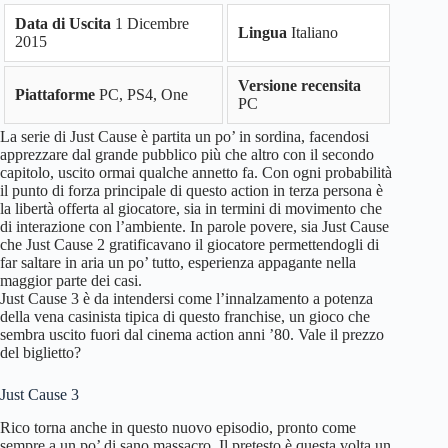
Data di Uscita
1 Dicembre
Lingua
Italiano
2015
Versione recensita
Piattaforme
PC, PS4, One
PC
La serie di Just Cause è partita un po’ in sordina, facendosi
apprezzare dal grande pubblico più che altro con il secondo
capitolo, uscito ormai qualche annetto fa. Con ogni probabilità
il punto di forza principale di questo action in terza persona è
la libertà offerta al giocatore, sia in termini di movimento che
di interazione con l’ambiente. In parole povere, sia Just Cause
che Just Cause 2 gratificavano il giocatore permettendogli di
far saltare in aria un po’ tutto, esperienza appagante nella
maggior parte dei casi.
Just Cause 3 è da intendersi come l’innalzamento a potenza
della vena casinista tipica di questo franchise, un gioco che
sembra uscito fuori dal cinema action anni ’80. Vale il prezzo
del biglietto?
Just Cause 3
Rico torna anche in questo nuovo episodio, pronto come
sempre a un po’ di sano massacro. Il pretesto è questa volta un