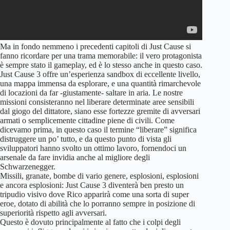
Ma in fondo nemmeno i precedenti capitoli di Just Cause si
fanno ricordare per una trama memorabile: il vero protagonista
è sempre stato il gameplay, ed è lo stesso anche in questo caso.
Just Cause 3 offre un’esperienza sandbox di eccellente livello,
una mappa immensa da esplorare, e una quantità rimarchevole
di locazioni da far -giustamente- saltare in aria. Le nostre
missioni consisteranno nel liberare determinate aree sensibili
dal giogo del dittatore, siano esse fortezze gremite di avversari
armati o semplicemente cittadine piene di civili. Come
dicevamo prima, in questo caso il termine “liberare” significa
distruggere un po’ tutto, e da questo punto di vista gli
sviluppatori hanno svolto un ottimo lavoro, fornendoci un
arsenale da fare invidia anche al migliore degli
Schwarzenegger.
Missili, granate, bombe di vario genere, esplosioni, esplosioni
e ancora esplosioni: Just Cause 3 diventerà ben presto un
tripudio visivo dove Rico apparirà come una sorta di super
eroe, dotato di abilità che lo porranno sempre in posizione di
superiorità rispetto agli avversari.
Questo è dovuto principalmente al fatto che i colpi degli