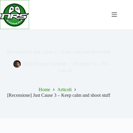
Salta
al
contenuto
[Recensione] Just Cause 3 – Keep calm and shoot stuff
Dario Naares Scarpello
Dicembre 11, 2015
Articoli
Home
Articoli
[Recensione] Just Cause 3 – Keep calm and shoot stuff