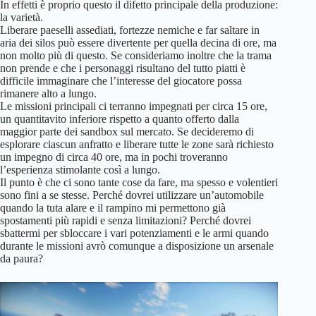
In effetti è proprio questo il difetto principale della produzione:
la varietà.
Liberare paeselli assediati, fortezze nemiche e far saltare in
aria dei silos può essere divertente per quella decina di ore, ma
non molto più di questo. Se consideriamo inoltre che la trama
non prende e che i personaggi risultano del tutto piatti è
difficile immaginare che l’interesse del giocatore possa
rimanere alto a lungo.
Le missioni principali ci terranno impegnati per circa 15 ore,
un quantitavito inferiore rispetto a quanto offerto dalla
maggior parte dei sandbox sul mercato. Se decideremo di
esplorare ciascun anfratto e liberare tutte le zone sarà richiesto
un impegno di circa 40 ore, ma in pochi troveranno
l’esperienza stimolante così a lungo.
Il punto è che ci sono tante cose da fare, ma spesso e volentieri
sono fini a se stesse. Perché dovrei utilizzare un’automobile
quando la tuta alare e il rampino mi permettono già
spostamenti più rapidi e senza limitazioni? Perché dovrei
sbattermi per sbloccare i vari potenziamenti e le armi quando
durante le missioni avrò comunque a disposizione un arsenale
da paura?