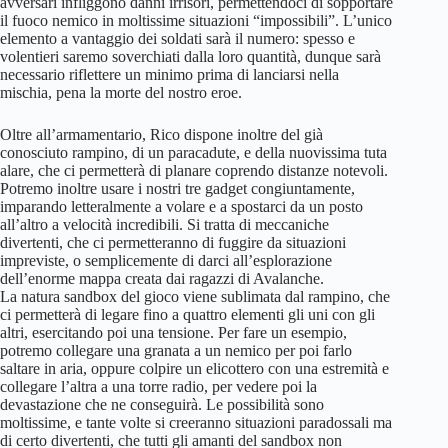
avversari infliggono danni irrisori, permettendoci di sopportare
il fuoco nemico in moltissime situazioni “impossibili”. L’unico
elemento a vantaggio dei soldati sarà il numero: spesso e
volentieri saremo soverchiati dalla loro quantità, dunque sarà
necessario riflettere un minimo prima di lanciarsi nella
mischia, pena la morte del nostro eroe.
Oltre all’armamentario, Rico dispone inoltre del già
conosciuto rampino, di un paracadute, e della nuovissima tuta
alare, che ci permetterà di planare coprendo distanze notevoli.
Potremo inoltre usare i nostri tre gadget congiuntamente,
imparando letteralmente a volare e a spostarci da un posto
all’altro a velocità incredibili. Si tratta di meccaniche
divertenti, che ci permetteranno di fuggire da situazioni
impreviste, o semplicemente di darci all’esplorazione
dell’enorme mappa creata dai ragazzi di Avalanche.
La natura sandbox del gioco viene sublimata dal rampino, che
ci permetterà di legare fino a quattro elementi gli uni con gli
altri, esercitando poi una tensione. Per fare un esempio,
potremo collegare una granata a un nemico per poi farlo
saltare in aria, oppure colpire un elicottero con una estremità e
collegare l’altra a una torre radio, per vedere poi la
devastazione che ne conseguirà. Le possibilità sono
moltissime, e tante volte si creeranno situazioni paradossali ma
di certo divertenti, che tutti gli amanti del sandbox non