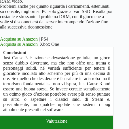
RAM video.
Problemi anche per quanto riguarda i caricamenti, estenuanti
su console, migliori su PC solo grazie ai vari SSD. Risulta poi
costante e stressante il problema DRM, con il gioco che a
volte si disconnetterà dai server interrompendo l’azione fino
alla successiva riconnessione.
Acquista su Amazon
| PS4
Acquista su Amazon
| Xbox One
Conclusioni
Just Cause 3 è azione e devastazione gratuita, un gioco
senza dubbio divertente, ma che non offre una trama o
personaggi solidi, né varietà sufficiente per tenere il
giocatore incollato allo schermo per più di una decina di
ore. Se quello che desiderate è far saltare in aria roba ma il
terrorismo fondamentalista non vi ispira, Just Cause 3 può
essere una buona spesa. Se invece cercate semplicemente
un ottimo gioco d’azione potrebbe avere più senso puntare
su altro, o aspettare i classici saldi di Steam e,
possibilmente, un qualche update che sistemi i bug
attualmente presenti nel software.
Valutazione