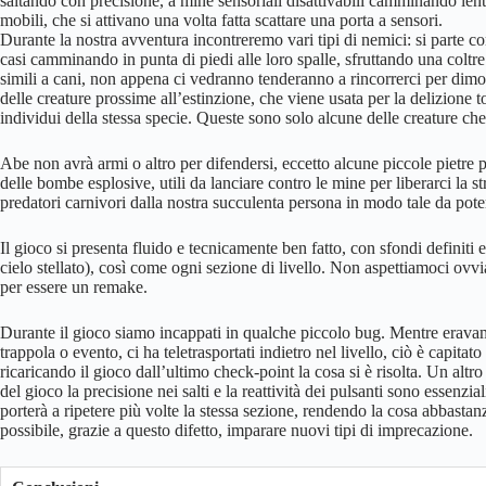
saltando con precisione, a mine sensoriali disattivabili camminando len
mobili, che si attivano una volta fatta scattare una porta a sensori.
Durante la nostra avventura incontreremo vari tipi di nemici: si parte con
casi camminando in punta di piedi alle loro spalle, sfruttando una colt
simili a cani, non appena ci vedranno tenderanno a rincorrerci per dimost
delle creature prossime all’estinzione, che viene usata per la delizione
individui della stessa specie. Queste sono solo alcune delle creature ch
Abe non avrà armi o altro per difendersi, eccetto alcune piccole pietre pe
delle bombe esplosive, utili da lanciare contro le mine per liberarci la s
predatori carnivori dalla nostra succulenta persona in modo tale da poter
Il gioco si presenta fluido e tecnicamente ben fatto, con sfondi definiti e
cielo stellato), così come ogni sezione di livello. Non aspettiamoci o
per essere un remake.
Durante il gioco siamo incappati in qualche piccolo bug. Mentre eravam
trappola o evento, ci ha teletrasportati indietro nel livello, ciò è capitat
ricaricando il gioco dall’ultimo check-point la cosa si è risolta. Un altr
del gioco la precisione nei salti e la reattività dei pulsanti sono essenzi
porterà a ripetere più volte la stessa sezione, rendendo la cosa abbastanz
possibile, grazie a questo difetto, imparare nuovi tipi di imprecazione.