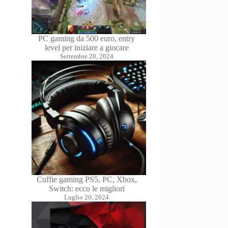
PC gaming da 500 euro, entry
level per iniziare a giocare
Settembre 20, 2024
Cuffie gaming PS5, PC, Xbox,
Switch: ecco le migliori
Luglio 20, 2024