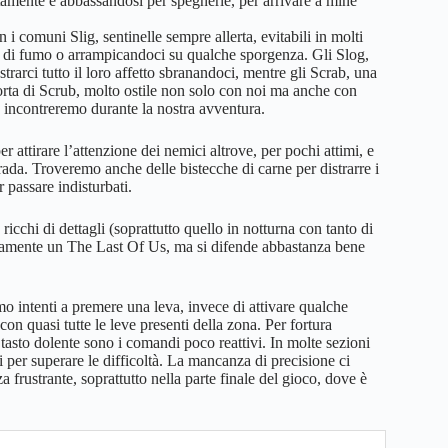
tamente e abbassandosi per spegnerle, per arrivare a mine
 i comuni Slig, sentinelle sempre allerta, evitabili in molti
re di fumo o arrampicandoci su qualche sporgenza. Gli Slog,
rarci tutto il loro affetto sbranandoci, mentre gli Scrab, una
 torta di Scrub, molto ostile non solo con noi ma anche con
e incontreremo durante la nostra avventura.
r attirare l’attenzione dei nemici altrove, per pochi attimi, e
trada. Troveremo anche delle bistecche di carne per distrarre i
 passare indisturbati.
 ricchi di dettagli (soprattutto quello in notturna con tanto di
vviamente un The Last Of Us, ma si difende abbastanza bene
o intenti a premere una leva, invece di attivare qualche
o con quasi tutte le leve presenti della zona. Per fortura
o tasto dolente sono i comandi poco reattivi. In molte sezioni
ali per superare le difficoltà. La mancanza di precisione ci
a frustrante, soprattutto nella parte finale del gioco, dove è