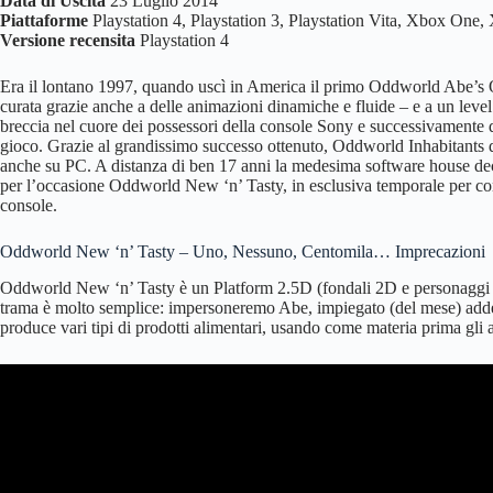
Data di Uscita
23 Luglio 2014
Piattaforme
Playstation 4, Playstation 3, Playstation Vita, Xbox On
Versione recensita
Playstation 4
Era il lontano 1997, quando uscì in America il primo Oddworld Abe’s O
curata grazie anche a delle animazioni dinamiche e fluide – e a un level 
breccia nel cuore dei possessori della console Sony e successivamente di
gioco. Grazie al grandissimo successo ottenuto, Oddworld Inhabitants de
anche su PC. A distanza di ben 17 anni la medesima software house decid
per l’occasione Oddworld New ‘n’ Tasty, in esclusiva temporale per co
console.
Oddworld New ‘n’ Tasty – Uno, Nessuno, Centomila… Imprecazioni
Oddworld New ‘n’ Tasty è un Platform 2.5D (fondali 2D e personaggi e
trama è molto semplice: impersoneremo Abe, impiegato (del mese) addett
produce vari tipi di prodotti alimentari, usando come materia prima gli a