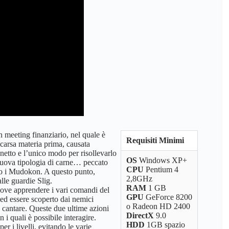
n meeting finanziario, nel quale è
Requisiti Minimi
scarsa materia prima, causata
 netto e l’unico modo per risollevarlo
OS
Windows XP+
 nuova tipologia di carne… peccato
CPU
Pentium 4
ero i Mudokon. A questo punto,
2,8GHz
alle guardie Slig.
RAM
1 GB
l dove apprendere i vari comandi del
GPU
GeForce 8200
 ed essere scoperto dai nemici
o Radeon HD 2400
o cantare. Queste due ultime azioni
DirectX
9.0
i quali è possibile interagire.
HDD
1GB spazio
er i livelli, evitando le varie