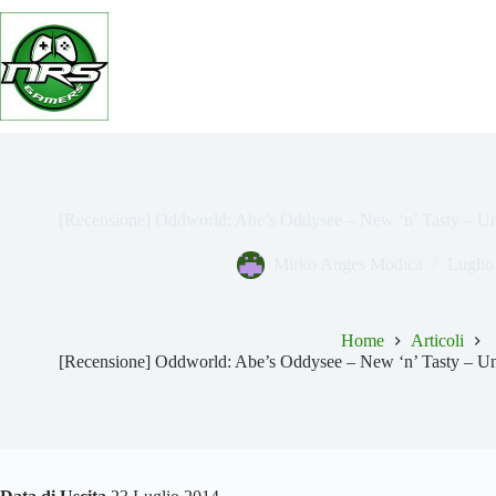
Salta
al
contenuto
[Recensione] Oddworld: Abe’s Oddysee – New ‘n’ Tasty – U
Mirko Anges Modica
Luglio
Home
Articoli
[Recensione] Oddworld: Abe’s Oddysee – New ‘n’ Tasty – U