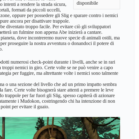
disponibile
 intenti a rendere la strada sicura,
ortali, formati da piccoli uccelli,
e zone, oppure per possedere gli Slig e sparare contro i nemici
pure ancora per disattivare trappole.
e diventato troppo facile. Per evitare ciò gli sviluppatori
metterà un fulmine non appena Abe inizierà a cantare.
el pianeta, dove incontreremo nuove specie di animali ostili, ma
 per proseguire la nostra avventura o donandoci il potere di
o.
odotti numerosi check-point durante i livelli, anche se in rari
 troppi nemici in giro. Certe volte se ne può venire a capo
tegia per fuggire, ma altrettante volte i nemici sono talmente
gma o una sezione del livello che ad un primo impatto sembra
a fare. Certe volte bisognerà stare attenti a premere le leve
o trappole per far fuori gli Slig, spesso capiterà di azionare
atamente i Mudokon, costringendo chi ha intenzione di non
point per evitare il guaio.