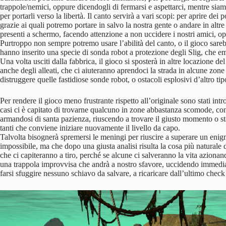
trappole/nemici, oppure dicendogli di fermarsi e aspettarci, mentre siamo
per portarli verso la libertà. Il canto servirà a vari scopi: per aprire dei p
grazie ai quali potremo portare in salvo la nostra gente o andare in altr
presenti a schermo, facendo attenzione a non uccidere i nostri amici, op
Purtroppo non sempre potremo usare l’abilità del canto, o il gioco sarebb
hanno inserito una specie di sonda robot a protezione degli Slig, che e
Una volta usciti dalla fabbrica, il gioco si sposterà in altre locazione d
anche degli alleati, che ci aiuteranno aprendoci la strada in alcune zone
distruggere quelle fastidiose sonde robot, o ostacoli esplosivi d’altro tip
Per rendere il gioco meno frustrante rispetto all’originale sono stati intr
casi ci è capitato di trovarne qualcuno in zone abbastanza scomode, con
armandosi di santa pazienza, riuscendo a trovare il giusto momento o sta
tanti che conviene iniziare nuovamente il livello da capo.
Talvolta bisognerà spremersi le meningi per riuscire a superare un eni
impossibile, ma che dopo una giusta analisi risulta la cosa più naturale d
che ci capiteranno a tiro, perché se alcune ci salveranno la vita azionand
una trappola improvvisa che andrà a nostro sfavore, uccidendo immedi
farsi sfuggire nessuno schiavo da salvare, a ricaricare dall’ultimo check 