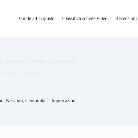
Guide all’acquisto
Classifica schede video
Recensioni
no, Nessuno, Centomila… Imprecazioni
 26, 2014
Articoli
no, Nessuno, Centomila… Imprecazioni