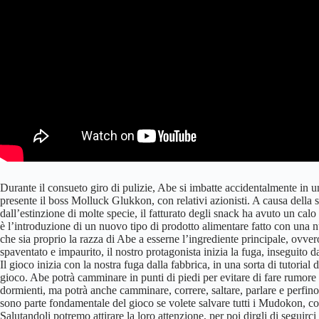
Durante il consueto giro di pulizie, Abe si imbatte accidentalmente in u
presente il boss Molluck Glukkon, con relativi azionisti. A causa della 
dall’estinzione di molte specie, il fatturato degli snack ha avuto un calo
è l’introduzione di un nuovo tipo di prodotto alimentare fatto con una
che sia proprio la razza di Abe a esserne l’ingrediente principale, ovv
spaventato e impaurito, il nostro protagonista inizia la fuga, inseguito d
Il gioco inizia con la nostra fuga dalla fabbrica, in una sorta di tutoria
gioco. Abe potrà camminare in punti di piedi per evitare di fare rumore
dormienti, ma potrà anche camminare, correre, saltare, parlare e perfin
sono parte fondamentale del gioco se volete salvare tutti i Mudokon, con 
Salutandoli potremo attirare la loro attenzione, per poi dirgli di seguirci p