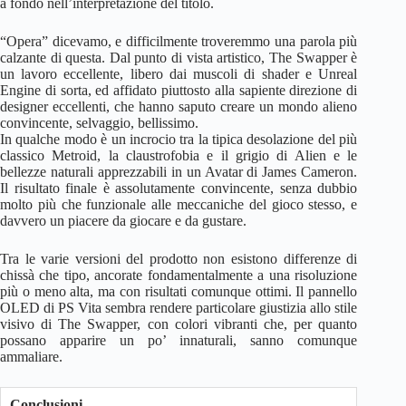
a fondo nell’interpretazione del titolo.
“Opera” dicevamo, e difficilmente troveremmo una parola più
calzante di questa. Dal punto di vista artistico, The Swapper è
un lavoro eccellente, libero dai muscoli di shader e Unreal
Engine di sorta, ed affidato piuttosto alla sapiente direzione di
designer eccellenti, che hanno saputo creare un mondo alieno
convincente, selvaggio, bellissimo.
In qualche modo è un incrocio tra la tipica desolazione del più
classico Metroid, la claustrofobia e il grigio di Alien e le
bellezze naturali apprezzabili in un Avatar di James Cameron.
Il risultato finale è assolutamente convincente, senza dubbio
molto più che funzionale alle meccaniche del gioco stesso, e
davvero un piacere da giocare e da gustare.
Tra le varie versioni del prodotto non esistono differenze di
chissà che tipo, ancorate fondamentalmente a una risoluzione
più o meno alta, ma con risultati comunque ottimi. Il pannello
OLED di PS Vita sembra rendere particolare giustizia allo stile
visivo di The Swapper, con colori vibranti che, per quanto
possano apparire un po’ innaturali, sanno comunque
ammaliare.
Conclusioni