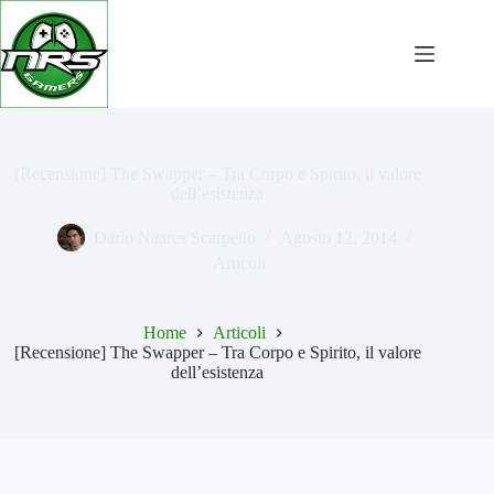
Salta
al
contenuto
[Recensione] The Swapper – Tra Corpo e Spirito, il valore
dell’esistenza
Dario Naares Scarpello
Agosto 12, 2014
Articoli
Home
Articoli
[Recensione] The Swapper – Tra Corpo e Spirito, il valore
dell’esistenza