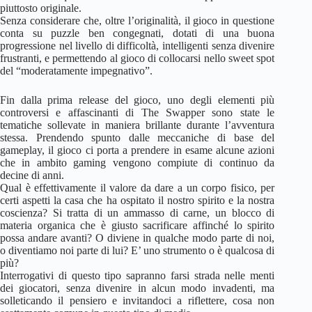
piuttosto originale.
Senza considerare che, oltre l’originalità, il gioco in questione
conta su puzzle ben congegnati, dotati di una buona
progressione nel livello di difficoltà, intelligenti senza divenire
frustranti, e permettendo al gioco di collocarsi nello sweet spot
del “moderatamente impegnativo”.
Fin dalla prima release del gioco, uno degli elementi più
controversi e affascinanti di The Swapper sono state le
tematiche sollevate in maniera brillante durante l’avventura
stessa. Prendendo spunto dalle meccaniche di base del
gameplay, il gioco ci porta a prendere in esame alcune azioni
che in ambito gaming vengono compiute di continuo da
decine di anni.
Qual è effettivamente il valore da dare a un corpo fisico, per
certi aspetti la casa che ha ospitato il nostro spirito e la nostra
coscienza? Si tratta di un ammasso di carne, un blocco di
materia organica che è giusto sacrificare affinché lo spirito
possa andare avanti? O diviene in qualche modo parte di noi,
o diventiamo noi parte di lui? E’ uno strumento o è qualcosa di
più?
Interrogativi di questo tipo sapranno farsi strada nelle menti
dei giocatori, senza divenire in alcun modo invadenti, ma
solleticando il pensiero e invitandoci a riflettere, cosa non