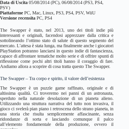
Data di Uscita
05/08/2014 (PC), 06/08/2014 (PS3, PS4,
PSV)
Piattaforme
PC, Mac, Linux, PS3, PS4, PSV, WiiU
Versione recensita
PC, PS4
The Swapper è stato, nel 2013, uno dei titoli indie più
interessanti e originali, facendosi apprezzare dalla critica e
sottolineando l’ottimo stato di salute di questo segmento del
mercato. L’attesa è stata lunga, ma finalmente anche i giocatori
PlayStation potranno lanciarsi in questo indie di fantascienza,
capace di affrontare tematiche molto serie e di offrire spunti di
riflessione come pochi altri titoli hanno il coraggio di fare.
Andiamo allora a scoprire di cosa tratta questo The Swapper.
The Swapper – Tra corpo e spirito, il valore dell’esistenza
The Swapper è un puzzle game raffinato, originale e di
altissima qualità. Ci troveremo nei panni di un astronauta,
sperduto nella naturale desolazione di un pianeta alieno.
Utilizzando una struttura narrativa del tutto non invasiva, il
gioco ci svelerà pian piano i retroscena dello strano pianeta, in
una storia che risulta semplicemente affascinante, senza
ridondanze di sorta e lasciando comunque il palco
all’elemento fondamentale della produzione, ovvero il