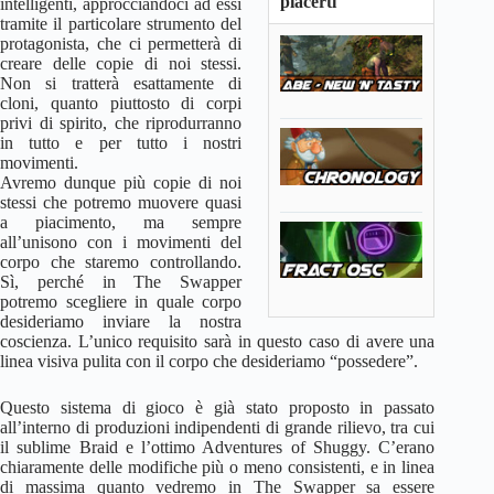
piacerti
intelligenti, approcciandoci ad essi
tramite il particolare strumento del
protagonista, che ci permetterà di
creare delle copie di noi stessi.
Non si tratterà esattamente di
cloni, quanto piuttosto di corpi
privi di spirito, che riprodurranno
in tutto e per tutto i nostri
movimenti.
Avremo dunque più copie di noi
stessi che potremo muovere quasi
a piacimento, ma sempre
all’unisono con i movimenti del
corpo che staremo controllando.
Sì, perché in The Swapper
potremo scegliere in quale corpo
desideriamo inviare la nostra
coscienza. L’unico requisito sarà in questo caso di avere una
linea visiva pulita con il corpo che desideriamo “possedere”.
Questo sistema di gioco è già stato proposto in passato
all’interno di produzioni indipendenti di grande rilievo, tra cui
il sublime Braid e l’ottimo Adventures of Shuggy. C’erano
chiaramente delle modifiche più o meno consistenti, e in linea
di massima quanto vedremo in The Swapper sa essere