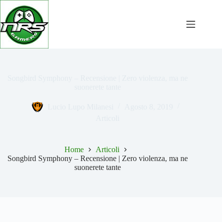
Salta
al
contenuto
Songbird Symphony – Recensione | Zero violenza, ma ne
suonerete tante
Lucio Lupo Milanesi
Agosto 8, 2019
Articoli
Home
Articoli
Songbird Symphony – Recensione | Zero violenza, ma ne
suonerete tante