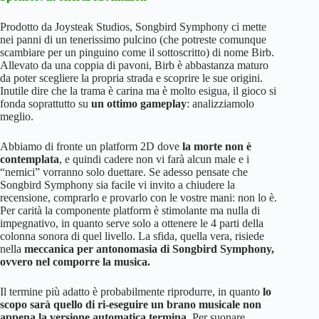
Prodotto da Joysteak Studios, Songbird Symphony ci mette
nei panni di un tenerissimo pulcino (che potreste comunque
scambiare per un pinguino come il sottoscritto) di nome Birb.
Allevato da una coppia di pavoni, Birb è abbastanza maturo
da poter scegliere la propria strada e scoprire le sue origini.
Inutile dire che la trama è carina ma è molto esigua, il gioco si
fonda soprattutto su
un ottimo gameplay
: analizziamolo
meglio.
Abbiamo di fronte un platform 2D dove
la morte non è
contemplata
, e quindi cadere non vi farà alcun male e i
“nemici” vorranno solo duettare. Se adesso pensate che
Songbird Symphony sia facile vi invito a chiudere la
recensione, comprarlo e provarlo con le vostre mani: non lo è.
Per carità la componente platform è stimolante ma nulla di
impegnativo, in quanto serve solo a ottenere le 4 parti della
colonna sonora di quel livello. La sfida, quella vera, risiede
nella
meccanica per antonomasia di Songbird Symphony,
ovvero nel comporre la musica.
Il termine più adatto è probabilmente riprodurre, in quanto
lo
scopo sarà quello di ri-eseguire un brano musicale non
appena la versione automatica termina
. Per suonare,