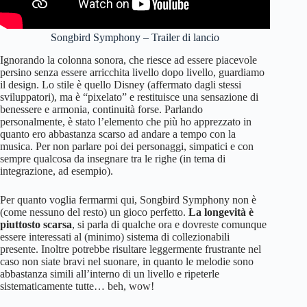
Songbird Symphony – Trailer di lancio
Ignorando la colonna sonora, che riesce ad essere piacevole
persino senza essere arricchita livello dopo livello, guardiamo
il design. Lo stile è quello Disney (affermato dagli stessi
sviluppatori), ma è “pixelato” e restituisce una sensazione di
benessere e armonia, continuità forse. Parlando
personalmente, è stato l’elemento che più ho apprezzato in
quanto ero abbastanza scarso ad andare a tempo con la
musica. Per non parlare poi dei personaggi, simpatici e con
sempre qualcosa da insegnare tra le righe (in tema di
integrazione, ad esempio).
Per quanto voglia fermarmi qui, Songbird Symphony non è
(come nessuno del resto) un gioco perfetto.
La longevità è
piuttosto scarsa
, si parla di qualche ora e dovreste comunque
essere interessati al (minimo) sistema di collezionabili
presente. Inoltre potrebbe risultare leggermente frustrante nel
caso non siate bravi nel suonare, in quanto le melodie sono
abbastanza simili all’interno di un livello e ripeterle
sistematicamente tutte… beh, wow!