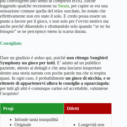
più
coinvolgenti
(nel senso di
complessi
ecco). Anche
leggendo qualche recensione su
Steam
, per capire se era una
sensazione comune quella del relax suscitato, ho notato che
effettivamente non ero stato il solo. E credo possa essere un
punto a favore per il gioco, e non solo per l’ovvio motivo ma
anche perché diluendolo e sfruttandolo solo quando “
se ne ha
bisogno
” se ne percepisce meno la scarsa durata.
Consigliato
Dare un giudizio è arduo qui, poiché
non ritengo Songbird
Symphony un gioco per tutti
. E’ adatto ad un pubblico
paziente, attento ai dettagli e che ama lasciarsi trasportare
dentro una storia narrata con poche parole ma che si respira
quasi. In ogni caso, è probabilmente
un gioco di nicchia, e se
ritenete di appartenervi allora lo consiglio a squarciagola
:
per tutti gli altri è comunque carino ed accettabile, valutatene
l’acquisto!
Pregi
Difetti
Infonde tanta tranquillità
Originale
Longevità non