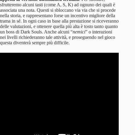
sfrutteremo alcuni tasti (come A, S, K) ad ognuno dei quali è
associata una nota. Questi si sbloccano via via che si procede
nella storia, e rappresentano forse un incentivo migliore della
trama in sé. In ogni caso in base alla prestazione si riceveranno
delle valutazioni, e ottenere quella più alta è tosto tanto quanto
un boss di Dark Souls. Anche alcuni “
nemici
” o interazioni
nei livelli richiederanno tale attività, e proseguendo nel gioco
questa diventerà sempre più difficile.